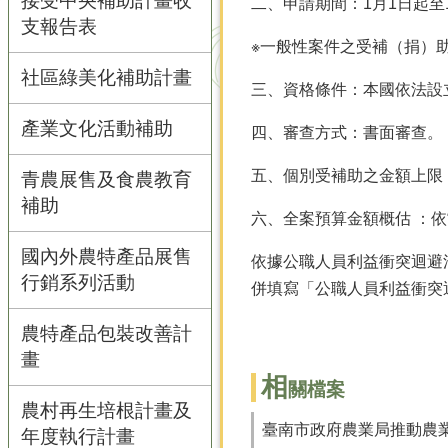
接受中央補助計畫收
二、申請期間：1月1日起至1
支報告表
※一般性案件之受補（捐）
社區綠美化補助計畫
三、資格條件：本國依法設
產業文化活動補助
四、審查方式：書面審查。
五、個別受補助之金額上限
青農展售及食農教育
補助
六、全案預算金額概估 ：
國內外農特產品展售
依據公職人員利益衝突迴避
行銷系列活動
併填寫「公職人員利益衝突
農特產品包裝改善計
畫
相
關檔案
農村再生培根計畫及
臺南市政府農業局推動農
年度執行計畫