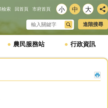
小
中
大
類檢索
回首頁
市府首頁
搜尋
進階搜尋
農民服務站
行政資訊
。