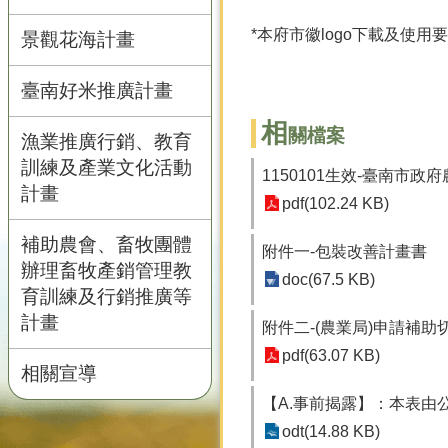
*本府市徽logo下載及使
景觀花海計畫
臺南好米推廣計畫
相
關檔案
漁業推廣行銷、教育
訓練及產業文化活動
1150101生效-臺南市
計畫
pdf(102.24 KB)
補助農會、畜牧團體
附件一-包裝改善計畫書
辦理畜牧產銷管理教
doc(67.5 KB)
育訓練及行銷推廣等
計畫
附件二-(農業局)申請補助
pdf(63.07 KB)
相關宣導
【A.事前揭露】：本表由
odt(14.88 KB)