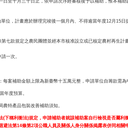
一日至十月三十日止，依申請次序經審核後予以補助，惟本補助款
助單位，計畫應於辦理完竣後一個月內、不得逾當年度12月15
三條第七款規定之農民團體並經本市核准設立或已核定農村再生計
。
申請一次。
：每案補助金額上限為新臺幣十五萬元整，申請單位自籌款需為
依當年度預算。
局農特產品包裝改善補助須知。
法(下稱利衝法)規定，申請補助者就該補助案自行檢視是否屬利
迴避法第14條第2項公職人員及關係人身分關係揭露表併同相關