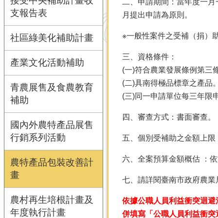
接受中央補助計畫收
二、申請期間：當年度一月
支報告表
月提出申請為原則。
※一般性案件之受補（捐）
社區綠美化補助計畫
三、資格條件：
產業文化活動補助
(一)符合農業發展條例第
(二)具南得極品標章之產品
青農展售及食農教育
(三)同一申請單位每三年限
補助
四、審查方式：書面審查。
國內外農特產品展售
行銷系列活動
五、個別受補助之金額上限
六、全案預算金額概估 ：
農特產品包裝改善計
畫
七、請詳閱臺南市政府農業
農村再生培根計畫及
依據公職人員利益衝突迴避
年度執行計畫
併填寫「公職人員利益衝突