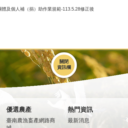
及個人補（捐）助作業規範-113.5.28修正後
關閉
優選農產
熱門資訊
臺南農漁畜產網路商
最新消息
城