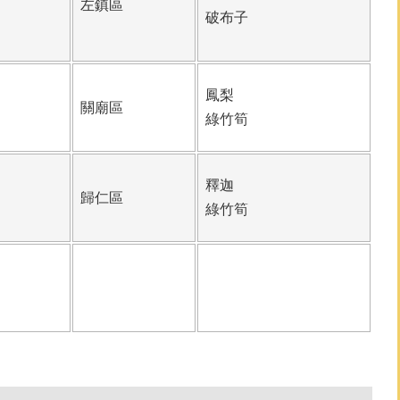
左鎮區
破布子
鳳梨
關廟區
綠竹筍
釋迦
歸仁區
綠竹筍