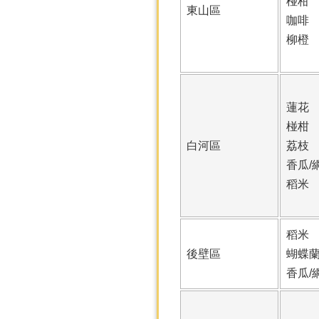
椪柑
東山區
咖啡
柳橙
蓮花
椪柑
白河區
荔枝
香瓜/
稻米
稻米
後壁區
蝴蝶
香瓜/