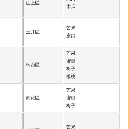
山上區
木瓜
芒果
玉井區
蜜棗
芒果
蜜棗
楠西區
梅子
楊桃
芒果
南化區
蜜棗
梅子
芒果