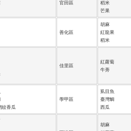
茄
官田區
稻米
芒果
胡麻
善化區
紅龍果
稻米
紅蘿蔔
佳里區
牛蒡
果
魚
虱目魚
鯛
學甲區
臺灣鯛
網紋香瓜
西瓜
筍
胡麻