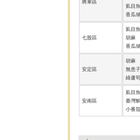
將軍區
虱目
香瓜/
虱目
七股區
胡麻
香瓜/
胡麻
安定區
無患
綠蘆
虱目
安南區
臺灣
小番