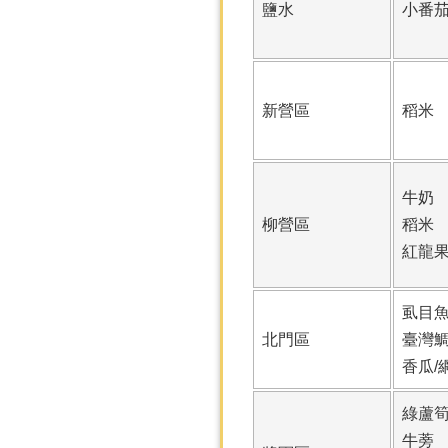
鹽水
小番
新營區
稻米
牛奶
柳營區
稻米
紅龍
虱目
北門區
臺灣
香瓜/
綠蘆
牛蒡