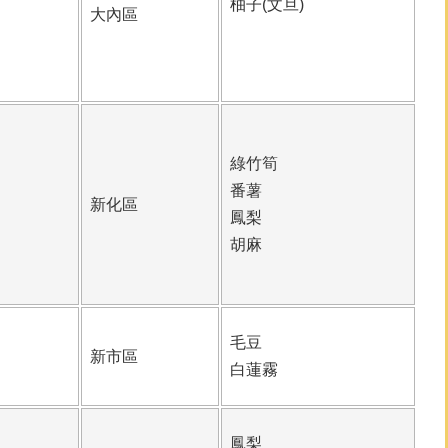
柚子(文旦)
大內區
綠竹筍
番薯
新化區
鳳梨
胡麻
毛豆
新市區
白蓮霧
鳳梨