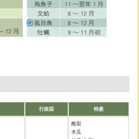
行政區
特產
酪梨
木瓜