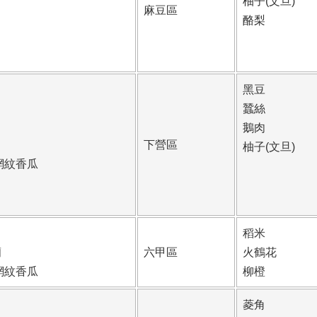
柚子(文旦)
麻豆區
酪梨
黑豆
蠶絲
鵝肉
下營區
柚子(文旦)
網紋香瓜
稻米
蘭
六甲區
火鶴花
網紋香瓜
柳橙
菱角