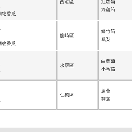
西港區
紅蘿蔔
魚
綠蘆筍
網紋香瓜
魚
綠竹筍
龍崎區
鳳梨
網紋香瓜
白蘿蔔
子
永康區
小番茄
筍
魚
蘆薈
鯛
仁德區
釋迦
茄