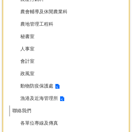
產
農會輔導及休閒農業科
熱
門
農地管理工程科
資
訊
秘書室
農
民
人事室
服
務
會計室
站
政風室
行
政
動物防疫保護處
資
訊
漁港及近海管理所
聯絡我們
網
站
各單位專線及傳真
導
覽