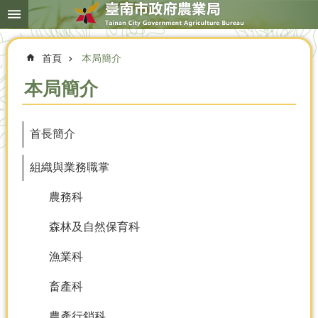
搜
跳到主要內容區塊
尋
進
階
首頁
本局簡介
搜
尋
本局簡介
本
首長簡介
局
簡
組織與業務職掌
介
農務科
農
業
森林及自然保育科
概
況
漁業科
優
畜產科
選
農
農產行銷科