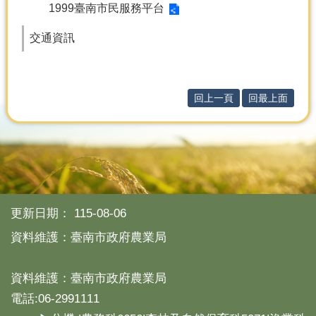
1999臺南市民服務平台
分
交通資訊
類
檢
索
回
回上一頁
回最上面
首
頁
市
府
首
頁
更新日期：
115-08-06
網
資料維護：臺南市政府農業局
站
導
覽
資料維護：臺南市政府農業局
電話:06-2991111