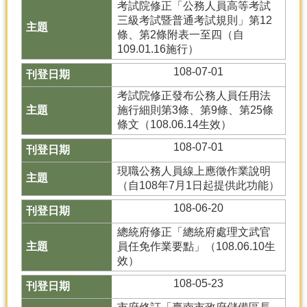
考試院修正「公務人員高等考試
三級考試暨普通考試規則」第12
分
條、第2條附表一至四（自
類
109.01.16施行）
檢
索
108-07-01
回
考試院修正發布公務人員任用法
首
施行細則第3條、第9條、第25條
頁
條文（108.06.14生效）
108-07-01
市
府
現職公務人員線上應徵作業說明
首
（自108年7月1日起提供此功能）
頁
108-06-20
網
總統府修正「總統府處理文武官
站
員任免作業要點」（108.06.10生
導
效）
覽
108-05-23