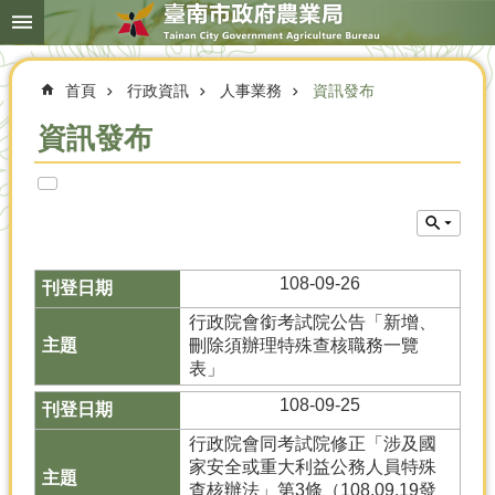
搜
跳到主要內容區塊
尋
進
階
首頁
行政資訊
人事業務
資訊發布
搜
尋
資訊發布
本
局
簡
介
108-09-26
農
行政院會銜考試院公告「新增、
業
刪除須辦理特殊查核職務一覽
概
表」
況
108-09-25
優
行政院會同考試院修正「涉及國
選
家安全或重大利益公務人員特殊
農
查核辦法」第3條（108.09.19發