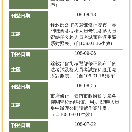
產
布）
熱
108-09-18
門
銓敘部會銜考選部修正發布「專
資
門職業及技術人員考試及格人員
訊
得轉任公務人員考試類科適用職
農
系對照表」(自109.01.16生效)
民
108-09-06
服
務
銓敘部會銜考選部修正發布「依
站
法考試及格人員考試類科適用職
系對照表」（自109.01.16施行）
行
政
108-08-05
資
市府修正「臺南市政府暨所屬各
訊
機關學校約聘(僱、用)、臨時人員
集中辦理公開甄選作業計畫」
網
（自108.08.01生效）
站
108-07-22
導
覽