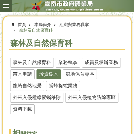
搜
跳到主要內容區塊
尋
進
階
首頁
本局簡介
組織與業務職掌
搜
尋
森林及自然保育科
森林及自然保育科
本
局
森林及自然保育科
業務執掌
成員及承辦業務
簡
苗木申請
珍貴樹木
濕地保育專區
介
龍崎自然地景
捕蜂捉蛇業務
農
業
外來入侵種綠鬣蜥移除
外來入侵植物防除專區
概
況
資料下載
優
選
農
相