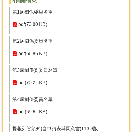
關檔案
產
第1屆樹保委員名單
熱
門
pdf(73.80 KB)
資
訊
第2屆樹保委員名單
農
民
pdf(66.86 KB)
服
務
站
第3屆樹保委委員名單
行
pdf(70.21 KB)
政
資
訊
第4屆樹保委員名單
pdf(69.61 KB)
網
站
導
提報列管須知(含申請表與同意書)113.8版
覽