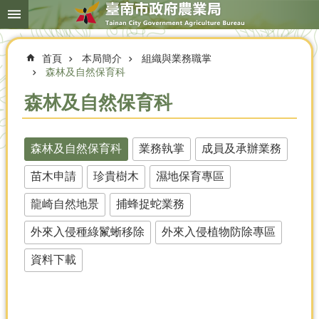
搜
跳到主要內容區塊
尋
進
階
首頁
本局簡介
組織與業務職掌
搜
尋
森林及自然保育科
森林及自然保育科
本
局
森林及自然保育科
業務執掌
成員及承辦業務
簡
苗木申請
珍貴樹木
濕地保育專區
介
龍崎自然地景
捕蜂捉蛇業務
農
業
外來入侵種綠鬣蜥移除
外來入侵植物防除專區
概
況
資料下載
優
選
農