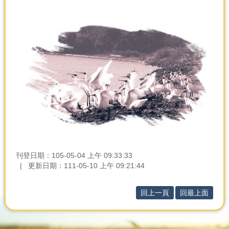
產
熱
門
資
訊
農
民
服
務
站
行
政
刊登日期：105-05-04 上午 09:33:33
資
更新日期：111-05-10 上午 09:21:44
訊
回上一頁
回最上面
網
站
導
覽