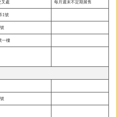
交叉處
每月週末不定期展售
弄1號
0號
號一樓
0號