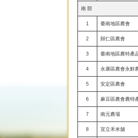
南 部
1
臺南地區農會
2
歸仁區農會
3
臺南地區農特產
4
永康區農會永鮮
5
安定區農會
6
麻豆區農會農特
7
南元農場
8
宜立禾米舖