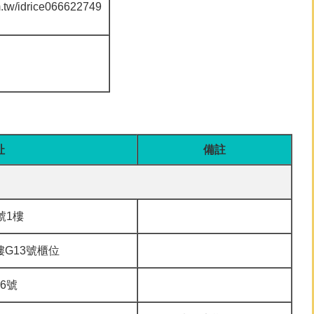
m.tw/idrice066622749
址
備註
號1樓
G13號櫃位
6號