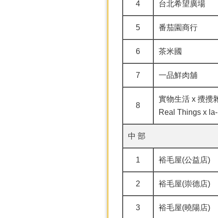
4
台北希望廣場
5
番茄園商行
6
茶米國
7
一品鮮肉舖
實物生活 x 攪攪
8
Real Things x la-
中 部
1
裕毛屋(公益店)
2
裕毛屋(崇德店)
3
裕毛屋(曉陽店)