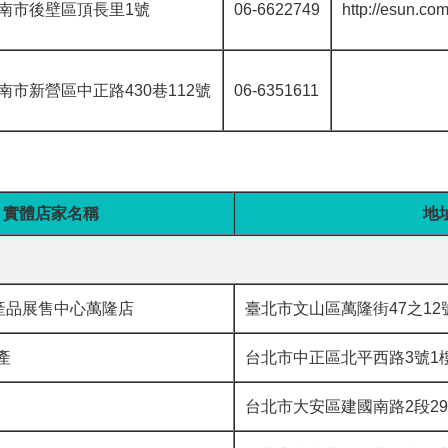
南市後壁區頂長里1號
06-6622749
http://esun.co
南市新營區中正路430巷112號
06-6351611
實體店家名稱
地
產品展售中心萬隆店
臺北市文山區萬隆街47之12
產
台北市中正區北平西路3號1樓
台北市大安區建國南路2段29