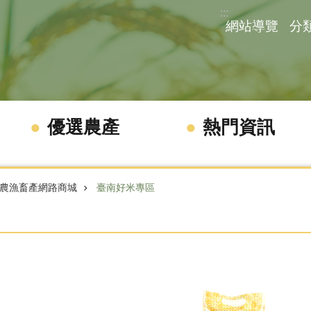
:::
網站導覽
分
優選農產
熱門資訊
農漁畜產網路商城
臺南好米專區