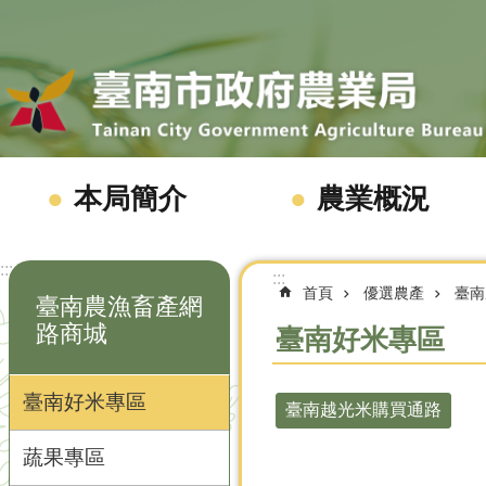
跳到主要內容區塊
本局簡介
農業概況
:::
:::
首頁
優選農產
臺南
臺南農漁畜產網
路商城
臺南好米專區
臺南好米專區
臺南越光米購買通路
蔬果專區