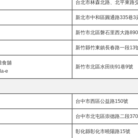
台北市林森北路、北平東路
新北市中和區圓通路335巷3
新竹市北區磐石里西大路89
新竹縣竹東鎮長春路一段13
雜食舖
新竹市北區水田街91巷9號
la-e
台中市西區公益路150號
台中市北屯區崇德路二段37
彰化縣彰化市曉陽路15號