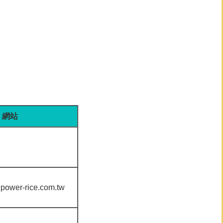
網站
gpower-rice.com.tw