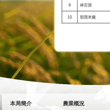
9
林百貨
10
順寶米廠
:::
本局簡介
農業概況