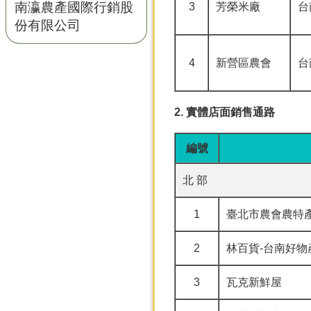
南瀛農產國際行銷股
3
芳榮米廠
台
份有限公司
4
新營區農會
台
2. 實體店面銷售通路
編號
北 部
1
臺北市農會農特
2
林百貨-台南好物
3
瓦克新鮮屋