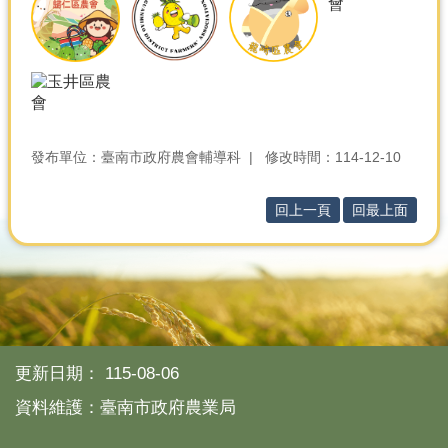
分
類
檢
索
回
首
發布單位：臺南市政府農會輔導科
修改時間：114-12-10
頁
回上一頁
回最上面
市
府
首
頁
網
站
導
更新日期：
115-08-06
覽
資料維護：臺南市政府農業局