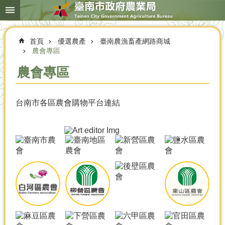
搜
跳到主要內容區塊
尋
進
階
首頁
優選農產
臺南農漁畜產網路商城
搜
尋
農會專區
農會專區
本
台南市各區農會購物平台連結
局
簡
介
農
業
概
況
優
選
農