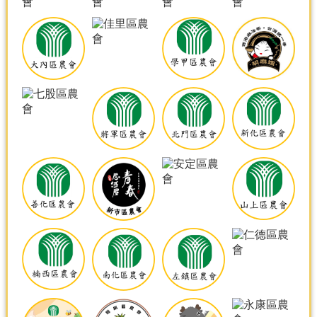
產
熱
門
資
訊
農
民
服
務
站
行
政
資
訊
網
站
導
覽