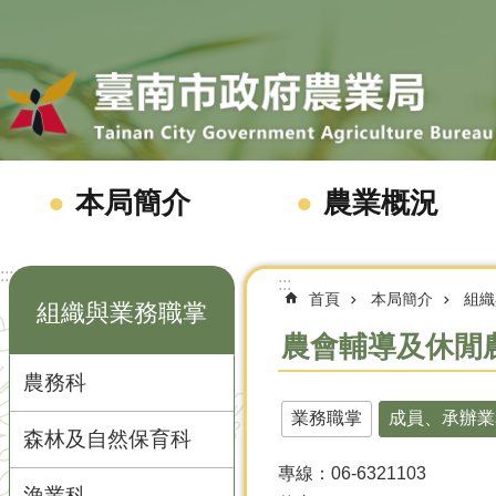
跳到主要內容區塊
本局簡介
農業概況
:::
:::
首頁
本局簡介
組織
組織與業務職掌
農會輔導及休閒
農務科
業務職掌
成員、承辦業
森林及自然保育科
專線：06-6321103
漁業科