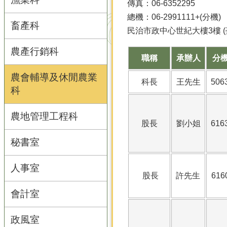
傳真：06-6352295
總機：06-2991111+(分機)
畜產科
民治市政中心世紀大樓3樓 (
農產行銷科
職稱
承辦人
分
農會輔導及休閒農業
科長
王先生
506
科
農地管理工程科
股長
劉小姐
616
秘書室
人事室
股長
許先生
616
會計室
政風室