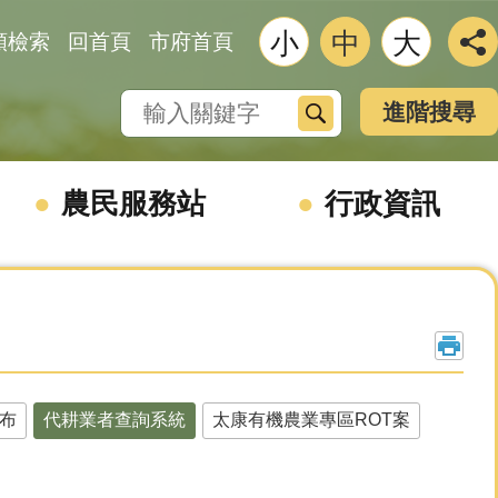
小
中
大
類檢索
回首頁
市府首頁
搜尋
進階搜尋
農民服務站
行政資訊
布
代耕業者查詢系統
太康有機農業專區ROT案