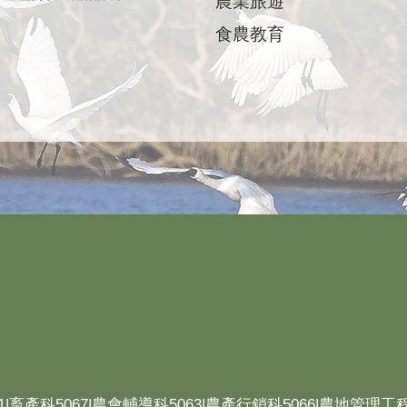
農業旅遊
食農教育
1|畜產科5067|農會輔導科5063|農產行銷科5066|農地管理工程