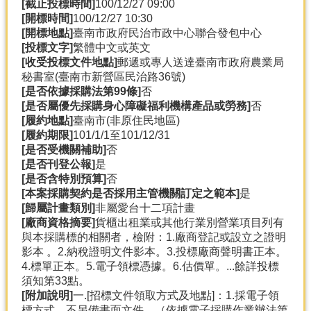
[截止投標時間]
100/12/27 09:00
[開標時間]
100/12/27 10:30
[開標地點]
臺南市政府民治市政中心聯合發包中心
[投標文字]
繁體中文或英文
[收受投標文件地點]
郵遞或專人送達臺南市政府農業局
秘書室(臺南市新營區民治路36號)
[是否依據採購法第99條]
否
[是否屬優先採購身心障礙福利機構產品或勞務]
否
[履約地點]
臺南市(非原住民地區)
[履約期限]
101/1/1至101/12/31
[是否受機關補助]
否
[是否刊登公報]
是
[是否含特別預算]
否
[本案採購契約是否採用主管機關訂定之範本]
是
[歸屬計畫類別]
非屬愛台十二項計畫
[廠商資格摘要]
貨櫃出租業或其他行業別營業項目列有
與本採購標的相關者，檢附：1.廠商登記或設立之證明
影本 。2.納稅證明文件影本。3.投標廠商聲明書正本。
4.標單正本。5.電子領標憑據。6.估價單。...餘詳投標
須知第33點。
[附加說明]
一.[招標文件領取方式及地點]：1.採電子領
標方式，不另備書面文件。（依據電子採購作業辦法第