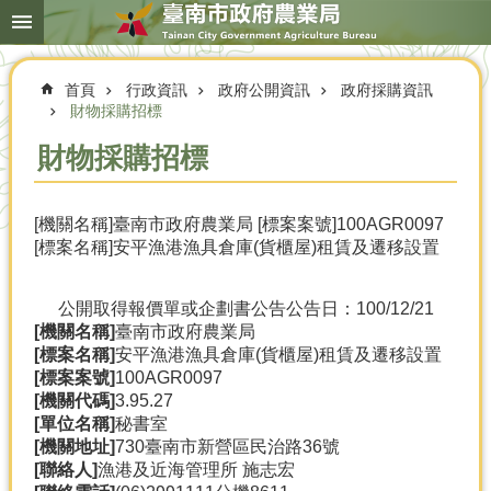
搜
跳到主要內容區塊
尋
進
階
首頁
行政資訊
政府公開資訊
政府採購資訊
搜
尋
財物採購招標
財物採購招標
本
[機關名稱]臺南市政府農業局 [標案案號]100AGR0097
局
[標案名稱]安平漁港漁具倉庫(貨櫃屋)租賃及遷移設置
簡
介
公開取得報價單或企劃書公告
公告日：100/12/21
農
[機關名稱]
臺南市政府農業局
業
[標案名稱]
安平漁港漁具倉庫(貨櫃屋)租賃及遷移設置
概
[標案案號]
100AGR0097
況
[機關代碼]
3.95.27
[單位名稱]
秘書室
優
[機關地址]
730臺南市新營區民治路36號
選
[聯絡人]
漁港及近海管理所 施志宏
農