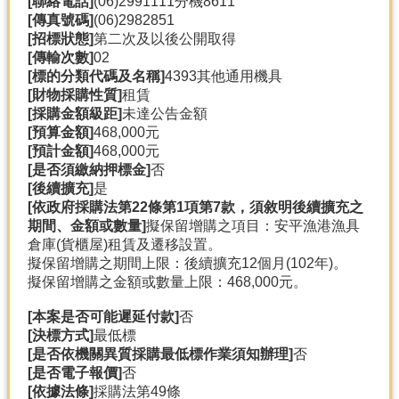
[聯絡電話]
(06)2991111分機8611
產
[傳真號碼]
(06)2982851
熱
[招標狀態]
第二次及以後公開取得
門
[傳輸次數]
02
資
[標的分類代碼及名稱]
4393其他通用機具
訊
[財物採購性質]
租賃
[採購金額級距]
未達公告金額
農
[預算金額]
468,000元
民
[預計金額]
468,000元
服
[是否須繳納押標金]
否
務
[後續擴充]
是
站
[依政府採購法第22條第1項第7款，須敘明後續擴充之
期間、金額或數量]
擬保留增購之項目：安平漁港漁具
行
倉庫(貨櫃屋)租賃及遷移設置。
政
擬保留增購之期間上限：後續擴充12個月(102年)。
資
擬保留增購之金額或數量上限：468,000元。
訊
[本案是否可能遲延付款]
否
[決標方式]
最低標
網
[是否依機關異質採購最低標作業須知辦理]
否
站
[是否電子報價]
否
導
[依據法條]
採購法第49條
覽