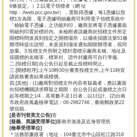
6條規定。）2.以電子領標者（網 址
http：//web.pcc.gov.tw/），需取得憑據，每1憑據以投
標1次為限，電子憑據明細廠商可利用電子領標系統中
「檢驗電子憑據」之功能列印，廠商並將電子憑據書面
明細列印置於標封內。未檢附者請廠商於招標文件所定
開標時間派員到指定之開標場所，以備依採購法第51條
辦理時提出說明，未派員到場依通知期限辦理者，視同
放棄。3.投標文件所附之標封需標示廠商名稱、地址及
採購標的名稱等，標單封、證件封廠商可自行準備。
二.[領標日期]:自公告日起至截止投標時間止。
三.[開標程序]:上午10時30分審查投標文件,上午11時宣
讀資格審查結果或標價。
四.[其他]：(1)廠商對招標文件內容有疑義者，應以書面
向招標機關請求釋疑之期限：自公告日起或邀標之次日
起等標期之1/4，其尾數不足1日者，以1日計。(2)台南
市政府政風處檢舉電話：06-2982746，臺南郵政第22
號信箱。
[是否刊登英文公告]
否
[疑義、異議受理單位]
臺南市漁港及近海管理所
[檢舉受理單位]
＊法務部廉政署（地址：104臺北市中山區松江路318