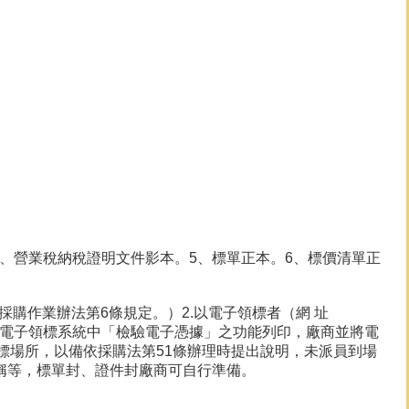
4、營業稅納稅證明文件影本。5、標單正本。6、標價清單正
採購作業辦法第6條規定。）2.以電子領標者（網 址
廠商可利用電子領標系統中「檢驗電子憑據」之功能列印，廠商並將電
標場所，以備依採購法第51條辦理時提出說明，未派員到場
稱等，標單封、證件封廠商可自行準備。