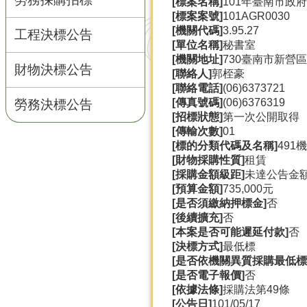
[標案名稱]
101年臺南市政
[標案案號]
101AGR0030
[機關代碼]
3.95.27
工程決標公告
[單位名稱]
秘書室
[機關地址]
730臺南市新營區
財物決標公告
[聯絡人]
郭桎豪
[聯絡電話]
(06)6373721
[傳真號碼]
(06)6376319
勞務決標公告
[招標狀態]
第一次公開取得
[傳輸次數]
01
[標的分類代碼及名稱]
491
[財物採購性質]
租賃
[採購金額級距]
未達公告金
[預算金額]
735,000元
[是否須繳納押標金]
否
[後續擴充]
否
[本案是否可能遲延付款]
否
[決標方式]
最低標
[是否依機關異質採購最低標
[是否電子報價]
否
[依據法條]
採購法第49條
[公告日]
101/05/17