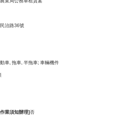
府農業局公務車租賃案
民治路36號
機動車, 拖車, 半拖車; 車輛機件
額
作業須知辦理]
否