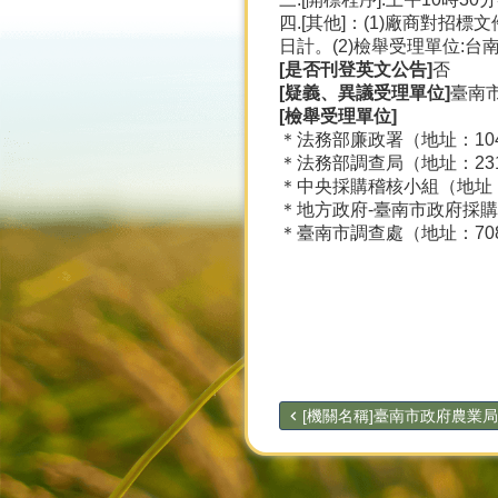
四.[其他]：(1)廠商對
日計。(2)檢舉受理單位:台
[是否刊登英文公告]
否
[疑義、異議受理單位]
臺南
[檢舉受理單位]
＊法務部廉政署（地址：104臺
＊法務部調查局（地址：231新
＊中央採購稽核小組（地址：11
＊地方政府-臺南市政府採購稽
＊臺南市調查處（地址：708
[機關名稱]臺南市政府農業局[.