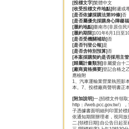
[投標文字]
繁體中文
[收受投標文件地點]
郵遞或
[是否依據採購法第99條]
否
[是否屬優先採購身心障礙福
[履約地點]
臺南市(非原住民
[履約期限]
101年6月1日至1
[是否受機關補助]
否
[是否刊登公報]
是
[是否含特別預算]
否
[本案採購契約是否採用主管
[歸屬計畫類別]
非屬愛台十
[廠商資格摘要]
登記合格之
應檢附
1、汽車運輸業營業執照影
本。7、投標廠商聲明書正本
[附加說明]
一.[招標文件領
http：//web.pcc
子憑據書面明細列印置於標
依通知期限辦理者，視同放
二.[領標日期]:自公告日起
三.[開標程序]:上午10時