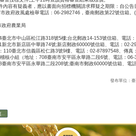
招標文件內容有疑義者，應以書面向招標機關請求釋疑之期限：自公告
南市政府政風處檢舉電話：06-2982746，臺南郵政第22號信
市政府農業局
北市中山區松江路318號5樓;台北郵政14-153號信箱、電話：0800
北市新店區中華路74號;新店郵政60000號信箱、電話：02-29177
0臺北市信義區松仁路3號9樓、電話：02-87897548、傳真：02
核小組（地址：708臺南市安平區永華路二段6號、電話：06-3901
臺南市安平區永華路二段208號;臺南市郵政60000號信箱、電話：0
發布單位：臺
..