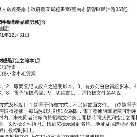
專人送達臺南市政府農業局秘書室(臺南市新營區民治路36號)
利機構產品或勞務]
否
地區)
01年12月31日
機關訂定之範本]
是
二項計畫
乙種小客車租賃業
本。2、廠商登記或設立之證明影本。3、有效公會會員證影本。
。8、電子領標憑據。9、切結書1。...詳招標文件第40點
取方式及地點]：1.採電子領標方式，不另備書面文件。（依據電子
.gov.tw/），需取得憑據，每1憑據以投標1次為限，電子憑據明細
封內。未檢附者請廠商於招標文件所定開標時間派員到指定之開
棄。3.投標文件所附之標封需標示廠商名稱、地址及採購標的名
至截止投標時間止。
30分審查投標文件,上午11時宣讀資格審查結果或標價。