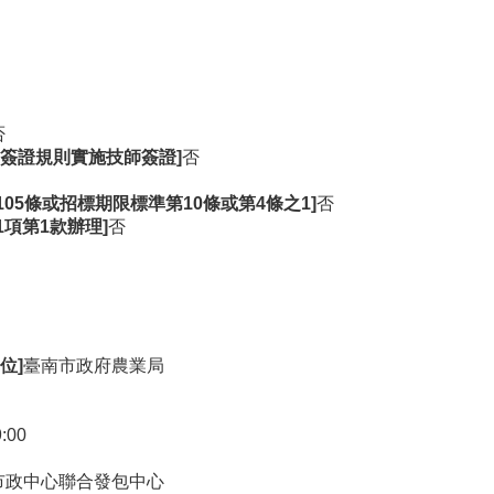
否
簽證規則實施技師簽證]
否
105條或招標期限標準第10條或第4條之1]
否
1項第1款辦理]
否
位]
臺南市政府農業局
9:00
市政中心聯合發包中心