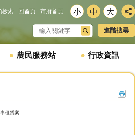
小
中
大
類檢索
回首頁
市府首頁
搜尋
進階搜尋
農民服務站
行政資訊
務車租賃案