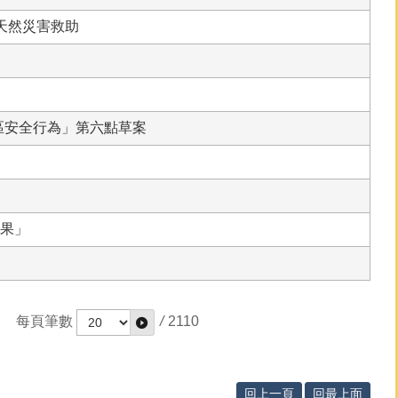
天然災害救助
區安全行為」第六點草案
結果」
每頁筆數
/
2110
回上一頁
回最上面