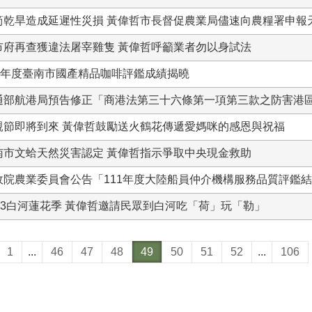
筍乾旱造成延遲性災損 黃偉哲市長督促農業局儘速向農糧署申報
市府再查獲違法屠宰雞隻 黃偉哲呼籲業者勿以身試法
12年度臺南市國產精品咖啡評鑑成績揭曉
通部航港局預告修正「商港法第三十六條第一項第三款之防害港
親節即將到來 黃偉哲鼓勵送火鶴花傳遞愛媽咪的感恩與祝福
南市文蛤天然災害認定 黃偉哲指示爭取中央現金救助
政院農業委員會公告「111年度大陸船員仲介機構服務品質評鑑
023白河蓮花季 黃偉哲邀請民眾到白河吃「荷」玩「勒」
1
...
46
47
48
49
50
51
52
...
106