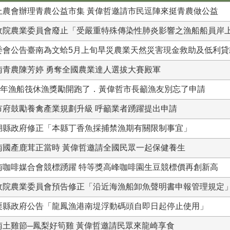
上農會辦理青農公益市集 黃偉哲邀請市民逗陣來挺青農做公益
政院農業委員會廢止「受嚴重特殊傳染性肺炎影響之漁船船員岸
委會公告臺南為文蛤5月上旬旱災農業天然災害現金救助及低利貸
南青農陳芳婷 勇奪全國農業達人選拔大賽殿軍
12年漁船筏休漁獎勵開跑了．黃偉哲市長籲漁友別忘了申請
市府鼓勵養禽產業規劃升級 呼籲業者踴躍提出申請
湖縣政府修正「本縣丁香魚採捕禁漁期有關限制事宜」
南國產鹿茸正當時 黃偉哲邀請全國民眾一起保健養生
南咖啡媒合會競標踴躍 特等獎高峰咖啡園生豆競標價再創新高
政院農業委員會預告修正「沿近海漁船卸魚聲明書申報管理規定
栗縣政府公告「龍鳳漁港南堤浮動碼頭自即日起停止使用」
南土雞節─鳳梨好筍雞 黃偉哲邀請民眾來龍崎享食