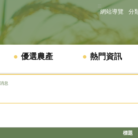
:::
網站導覽
分
優選農產
熱門資訊
消息
標題