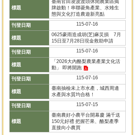
臺南官田凌波渡頭休閒農業區揭
牌啟動！串聯菱角產業、水雉生
態與文化打造農遊新亮點
115-07-16
0625豪雨造成胡(芝)麻災損 7月
15日至7月28日現金救助申請
115-07-16
「2026大內酪梨農業產業文化活
動」 即將開跑
115-07-16
臺南抽檢未上市水產，城西周邊
水產與水質均合格！
115-07-15
臺南農好小農平台開幕慶 滿千送
150元好禮 把握芒果、酪梨產季
直接向小農買