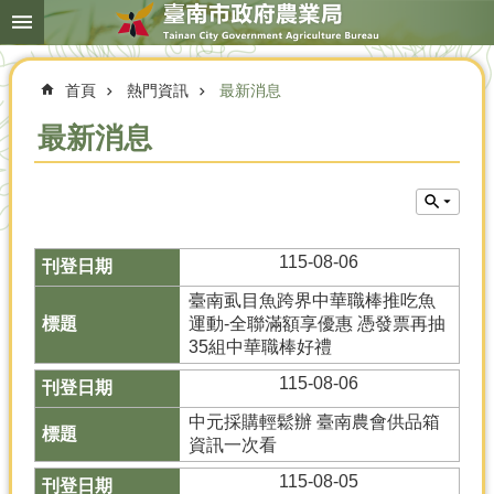
搜
跳到主要內容區塊
尋
進
階
首頁
熱門資訊
最新消息
搜
尋
最新消息
本
局
簡
115-08-06
介
臺南虱目魚跨界中華職棒推吃魚
農
運動-全聯滿額享優惠 憑發票再抽
業
35組中華職棒好禮
概
115-08-06
況
中元採購輕鬆辦 臺南農會供品箱
優
資訊一次看
選
農
115-08-05