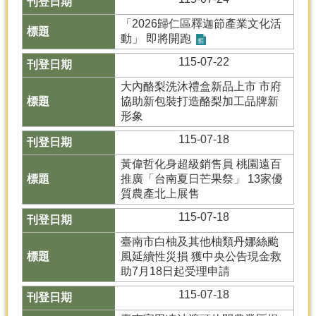
「2026歸仁區釋迦節產業文化活
動」 即將開跑
115-07-22
大內酪梨洗沐禮盒新品上市 市府
協助新包裝打造酪梨加工品牌新
形象
115-07-18
黃偉哲化身超級銷售員 桃園遠百
推廣「台南夏日芒果祭」 13家優
質農產北上展售
115-07-18
臺南市白柚及其他柚類丹娜絲颱
風延續性災損 獲中央公告現金救
助7月18日起受理申請
115-07-18