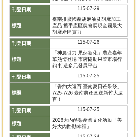
115-07-29
分
類
臺南推廣國產胡麻油及胡麻加工
檢
產品 攜手產區農會展現全國最大
索
胡麻產區實力
回
115-07-26
首
「神農引力 果然新化」農產嘉年
頁
華熱情登場 市府協助果菜市場行
銷 打造多元發展平台
市
府
115-07-25
首
頁
「香約大遠百 臺南夏日芒果祭」
7/25-7/26 臺南農產直送新竹大遠
網
百！
站
115-07-25
導
覽
2026大內酪梨產業文化活動「美
好大內酪動幸福」
115-07-24