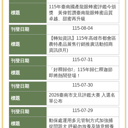
產
115年臺南國產龍眼蜂蜜評鑑今頒
熱
獎 黃偉哲讚臺南龍眼蜂蜜品質
門
卓越、甜蜜再升級
資
115-08-04
訊
【轉知資訊】115年高雄市都會區
農
農特產品展售行銷推廣活動招商
民
資訊(8月)
服
務
115-07-31
站
「好釋歸你!」115年歸仁釋迦節
即將熱鬧登場！
行
政
115-07-30
資
訊
2026臺南市文旦評鑑大賽 入選名
單公布
網
115-07-29
站
動保處運用多元管制方式加強捕
導
捉問題犬 呼籲勿放養及隨意餵養
覽