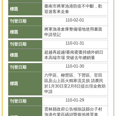
產
臺南市將軍漁港防疫不中斷，歡
熱
迎遊客來走春
門
110-02-01
資
訊
將軍漁港倉庫整備場地使用書面
申請登記
農
民
110-01-31
服
超越再超越!臺南蜜棗持續外銷日
務
本高端市場 突破去年總銷量
站
110-01-30
行
政
六甲區、柳營區、下營區、官田
資
區及山上區火鶴寒流災損 請農民
訊
於1月30日至2月8日提出現金救助
申請
網
110-01-29
站
雲林縣政府公告移除該縣台子村
導
漁港作業區碼頭暨腹地堆置車
覽