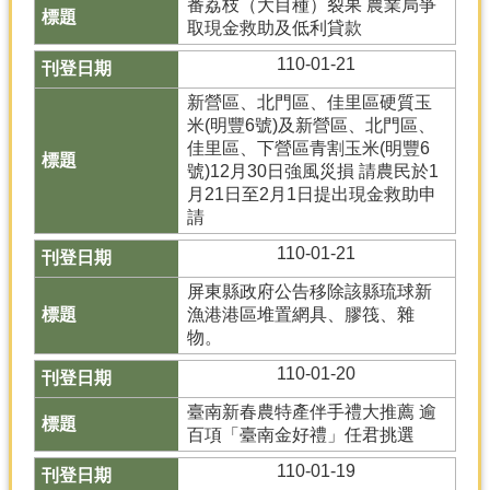
番荔枝（大目種）裂果 農業局爭
取現金救助及低利貸款
110-01-21
新營區、北門區、佳里區硬質玉
米(明豐6號)及新營區、北門區、
佳里區、下營區青割玉米(明豐6
號)12月30日強風災損 請農民於1
月21日至2月1日提出現金救助申
請
110-01-21
屏東縣政府公告移除該縣琉球新
漁港港區堆置網具、膠筏、雜
物。
110-01-20
臺南新春農特產伴手禮大推薦 逾
百項「臺南金好禮」任君挑選
110-01-19