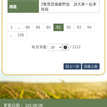
3隻黑琵傷癒野放 請大家一起來
祝福
1
...
88
89
90
91
92
93
94
...
106
每頁筆數
/
2112
回上一頁
回最上面
更新日期：
115-08-06