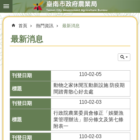
搜
跳到主要內容區塊
尋
進
階
首頁
熱門資訊
最新消息
搜
尋
最新消息
本
局
簡
110-02-05
介
動物之家休閒互動新設施 防疫期
農
間踏青散心好去處
業
110-02-03
概
況
行政院農業委員會修正「娛樂漁
業管理辦法」部分條文及第七條
優
附表一
選
農
110-02-03