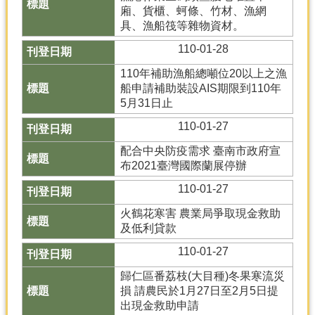
廂、貨櫃、蚵條、竹材、漁網
分
具、漁船筏等雜物資材。
類
110-01-28
檢
索
110年補助漁船總噸位20以上之漁
船申請補助裝設AIS期限到110年
回
5月31日止
首
頁
110-01-27
配合中央防疫需求 臺南市政府宣
市
布2021臺灣國際蘭展停辦
府
首
110-01-27
頁
火鶴花寒害 農業局爭取現金救助
網
及低利貸款
站
110-01-27
導
覽
歸仁區番荔枝(大目種)冬果寒流災
損 請農民於1月27日至2月5日提
出現金救助申請