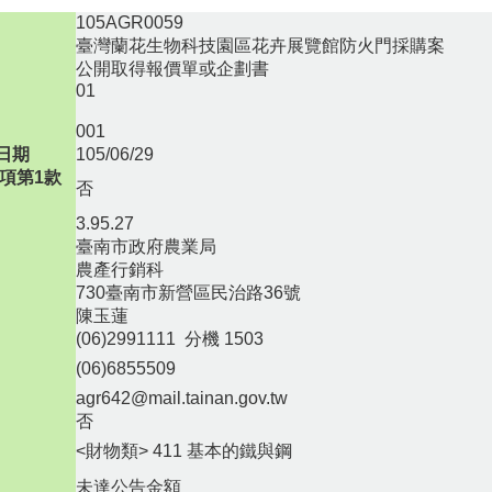
105AGR0059
臺灣蘭花生物科技園區花卉展覽館防火門採購案
公開取得報價單或企劃書
01
001
日期
105/06/29
項第1款
否
3.95.27
臺南市政府農業局
農產行銷科
730臺南市新營區民治路36號
陳玉蓮
(06)2991111 分機 1503
(06)6855509
agr642@mail.tainan.gov.tw
否
<財物類> 411 基本的鐵與鋼
未達公告金額