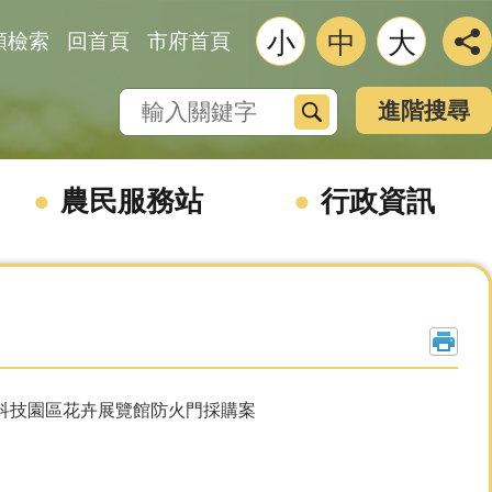
小
中
大
類檢索
回首頁
市府首頁
搜尋
進階搜尋
農民服務站
行政資訊
生物科技園區花卉展覽館防火門採購案