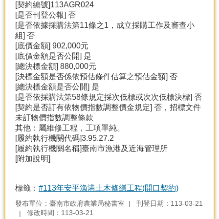
[契約編號]113AGR024
[是否刊登公報] 否
[是否依據採購法第11條之1，成立採購工作及審查小
組] 否
[底價金額] 902,000元
[底價金額是否公開] 是
[總決標金額] 880,000元
[決標金額是否係依預估條件估算之預估金額] 否
[總決標金額是否公開] 是
[是否依採購法第58條規定採次低標或次次低標決標] 否
[契約是否訂有依物價指數調整價金規定] 否，招標文件
未訂物價指數調整條款
其他：屬維修工程，工項單純。
[履約執行機關代碼]3.95.27.2
[履約執行機關名稱]臺南市漁港及近海管理所
[附加說明]
標籤：
#113年安平漁港土木修繕工程(開口契約)
發布單位：臺南市政府農業局秘書室
刊登日期：113-03-21
修改時間：113-03-21