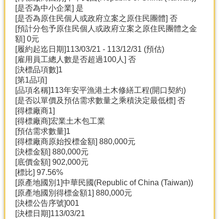
[是否為中小企業] 是
[是否為原住民個人或政府立案之原住民團體] 否
[預計分包予原住民個人或政府立案之原住民團體之金
額] 0元
[履約起迄日期]113/03/21 - 113/12/31 (預估)
[雇用員工總人數是否超過100人] 否
[決標品項數]1
[第1品項]
[品項名稱]113年安平漁港土木修繕工程(開口契約)
[是否以單價及預估需求數量之乘積決定最低標] 否
[得標廠商1]
[得標廠商]宏業土木包工業
[預估需求數量]1
[得標廠商原始投標金額] 880,000元
[決標金額] 880,000元
[底價金額] 902,000元
[標比] 97.56%
[原產地國別1]中華民國(Republic of China (Taiwan))
[原產地國別得標金額1] 880,000元
[決標公告序號]001
[決標日期]113/03/21