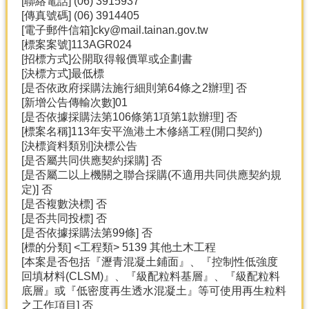
[聯絡電話] (06) 3915937
產
[傳真號碼] (06) 3914405
熱
[電子郵件信箱]cky@mail.tainan.gov.tw
門
[標案案號]113AGR024
資
[招標方式]公開取得報價單或企劃書
訊
[決標方式]最低標
[是否依政府採購法施行細則第64條之2辦理] 否
農
[新增公告傳輸次數]01
民
[是否依據採購法第106條第1項第1款辦理] 否
服
[標案名稱]113年安平漁港土木修繕工程(開口契約)
務
[決標資料類別]決標公告
站
[是否屬共同供應契約採購] 否
[是否屬二以上機關之聯合採購(不適用共同供應契約規
行
定)] 否
政
[是否複數決標] 否
資
[是否共同投標] 否
訊
[是否依據採購法第99條] 否
[標的分類] <工程類> 5139 其他土木工程
[本案是否包括『瀝青混凝土鋪面』、『控制性低強度
網
回填材料(CLSM)』、『級配粒料基層』、『級配粒料
站
底層』或『低密度再生透水混凝土』等可使用再生粒料
導
之工作項目] 否
覽