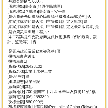
[補助金額]975,000元
[履約地點]臺南市(非原住民地區)
[履約地點(含地區)]臺南市－安平區
[是否屬優先採購身心障礙福利機構產品或勞務] 否
[本案採購契約是否採用主管機關訂定之範本] 是
[本案採購契約是否採用主管機關訂定之最新版範本] 是
[是否屬災區重建工程] 否
[本工程案是否委託廠商提供技術服務（例如規劃、設
計、監造等）] 否
[是否為政策及業務宣導業務] 否
[投標廠商家數]1
[投標廠商1]
[廠商代碼]26423102
[廠商名稱]宏業土木包工業
[是否得標] 是
[組織型態]商業登記
[廠商業別]其他
[廠商地址] 700 臺南市 中西區 永華里友愛街11號1樓
[廠商電話] (06) 2553399
[決標金額] 880,000元
[得標廠商國別]中華民國(Republic of China (Taiwan))