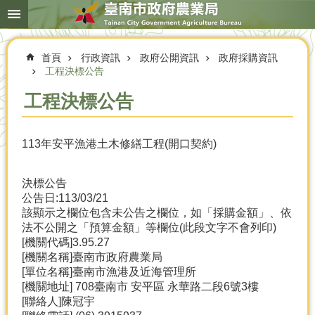
搜
跳到主要內容區塊
尋
進
階
首頁
行政資訊
政府公開資訊
政府採購資訊
搜
尋
工程決標公告
工程決標公告
本
113年安平漁港土木修繕工程(開口契約)
局
簡
介
決標公告
公告日:113/03/21
農
該顯示之欄位包含未公告之欄位，如「採購金額」、依
業
法不公開之「預算金額」等欄位(此段文字不會列印)
概
[機關代碼]3.95.27
況
[機關名稱]臺南市政府農業局
[單位名稱]臺南市漁港及近海管理所
優
[機關地址] 708臺南市 安平區 永華路二段6號3樓
選
[聯絡人]陳冠宇
農