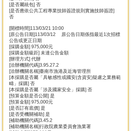
[是否屬統包] 否
分
[是否應依公共工程專業技師簽證規則實施技師簽證]
類
否
檢
[開標時間]113/03/21 10:00
索
[原公告日期]113/03/12 原公告日期係指最近1次招標
回
公告或更正日期
首
[採購金額] 975,000元
頁
[採購金額級距] 未達公告金額
[辦理方式] 代辦
市
[洽辦機關代碼]3.95.27.2
府
[洽辦機關名稱]臺南市漁港及近海管理所
首
[本採購是否屬「具敏感性或國安(含資安)疑慮之業務範
頁
疇」採購] 否
[本採購是否屬「涉及國家安全」採購] 否
網
[預算金額是否公開] 是
站
[預算金額] 975,000元
導
[是否訂有底價] 是
覽
[是否受機關補助] 是
[補助機關代碼]3.45.2
[補助機關名稱]行政院農業委員會漁業署