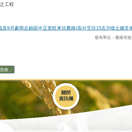
險之工程
颱風及9月豪雨左鎮區中正里旺來坑農路(高分芏坑15左3)擋土牆災
發布單位：臺南市政
搶...
關閉