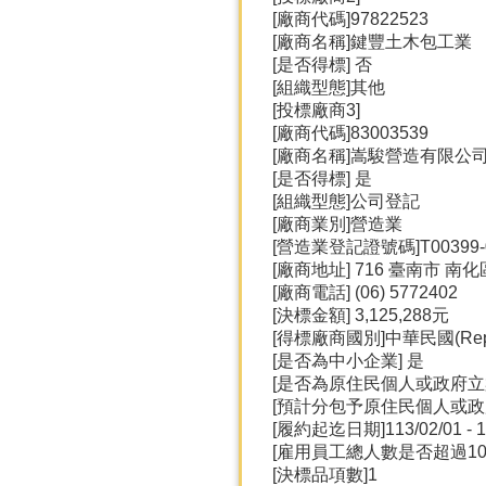
[廠商代碼]97822523
[廠商名稱]鍵豐土木包工業
[是否得標] 否
[組織型態]其他
[投標廠商3]
[廠商代碼]83003539
[廠商名稱]嵩駿營造有限公
[是否得標] 是
[組織型態]公司登記
[廠商業別]營造業
[營造業登記證號碼]T00399-
[廠商地址] 716 臺南市 南
[廠商電話] (06) 5772402
[決標金額] 3,125,288元
[得標廠商國別]中華民國(Republic
[是否為中小企業] 是
[是否為原住民個人或政府立
[預計分包予原住民個人或政
[履約起迄日期]113/02/01 - 1
[雇用員工總人數是否超過100
[決標品項數]1