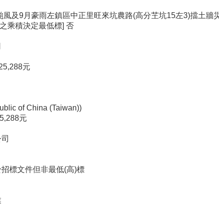
葵颱風及9月豪雨左鎮區中正里旺來坑農路(高分芏坑15左3)擋土
之乘積決定最低標] 否
司
5,288元
 of China (Taiwan))
5,288元
公司
於招標文件但非最低(高)標
業