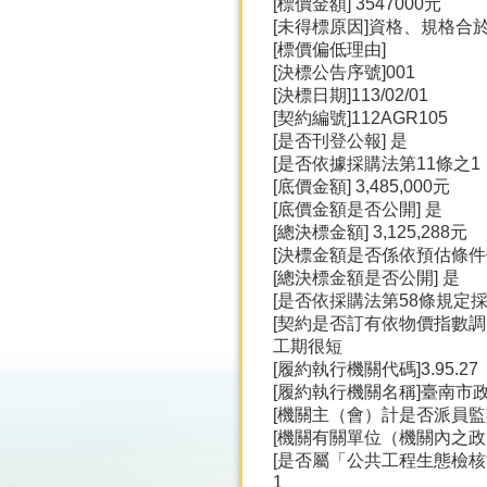
[標價金額] 3547000元
[未得標原因]資格、規格合
[標價偏低理由]
[決標公告序號]001
[決標日期]113/02/01
[契約編號]112AGR105
[是否刊登公報] 是
[是否依據採購法第11條之1
[底價金額] 3,485,000元
[底價金額是否公開] 是
[總決標金額] 3,125,288元
[決標金額是否係依預估條件
[總決標金額是否公開] 是
[是否依採購法第58條規定
[契約是否訂有依物價指數調
工期很短
[履約執行機關代碼]3.95.27
[履約執行機關名稱]臺南市
[機關主（會）計是否派員監辦
[機關有關單位（機關內之政
[是否屬「公共工程生態檢核
1