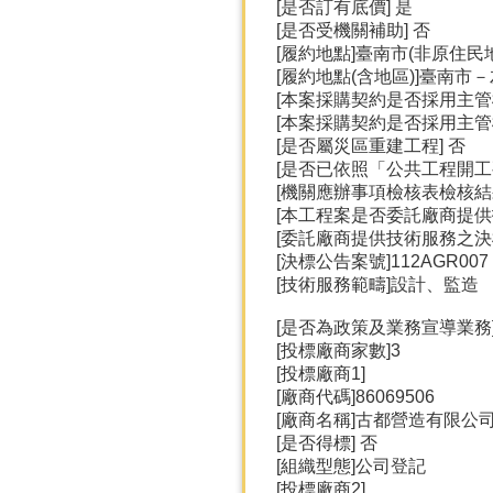
[是否訂有底價] 是
[是否受機關補助] 否
[履約地點]臺南市(非原住民
[履約地點(含地區)]臺南市
[本案採購契約是否採用主管
[本案採購契約是否採用主管
[是否屬災區重建工程] 否
[是否已依照「公共工程開工
[機關應辦事項檢核表檢核
[本工程案是否委託廠商提供
[委託廠商提供技術服務之決
[決標公告案號]112AGR007
[技術服務範疇]設計、監造
[是否為政策及業務宣導業務]
[投標廠商家數]3
[投標廠商1]
[廠商代碼]86069506
[廠商名稱]古都營造有限公
[是否得標] 否
[組織型態]公司登記
[投標廠商2]