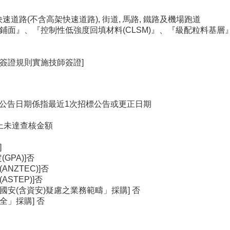
1 快速道路(不含高架快速道路), 街道, 馬路, 鐵路及機場跑道
土鋪面』、『控制性低強度回填材料(CLSM)』、『級配粒料基
師簽證規則實施技師簽證]
26 原公告日期係指最近1次招標公告或更正日期
以上未達查核金額
]
GPA)]否
NZTEC)]否
STEP)]否
國安(含資安)疑慮之業務範疇」採購] 否
全」採購] 否