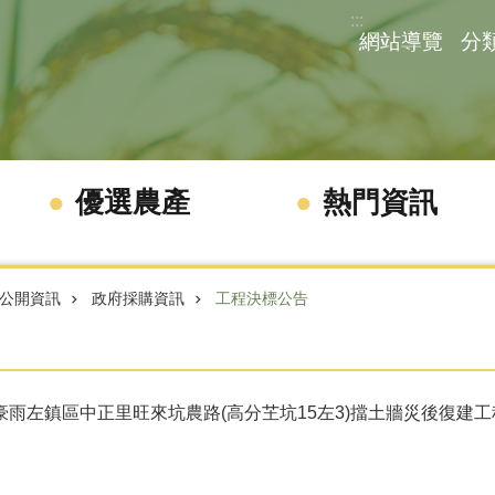
:::
網站導覽
分
優選農產
熱門資訊
公開資訊
政府採購資訊
工程決標公告
月豪雨左鎮區中正里旺來坑農路(高分芏坑15左3)擋土牆災後復建工