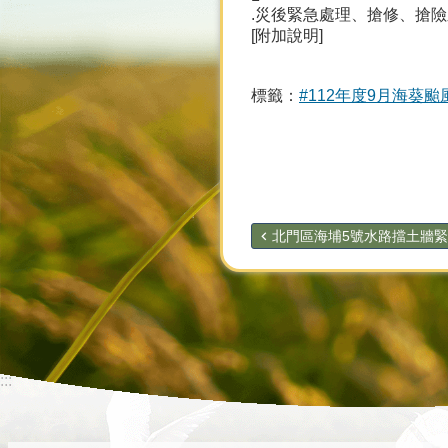
.災後緊急處理、搶修、搶
[附加說明]
標籤：
#112年度9月海葵
北門區海埔5號水路擋土牆緊急
:::