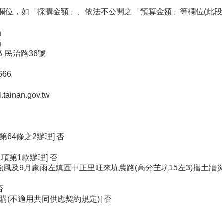
欄位，如「採購金額」、依法不公開之「預算金額」等欄位(此段
局
局
區 民治路36號
666
ainan.gov.tw
64條之2辦理] 否
項第1款辦理] 否
葵颱風及9月豪雨左鎮區中正里旺來坑農路(高分芏坑15左3)擋土
否
(不適用共同供應契約規定)] 否