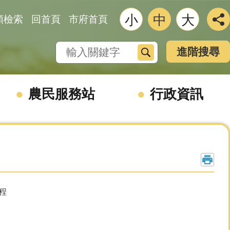
小
中
大
類檢索
回首頁
市府首頁
搜尋
進階搜尋
農民服務站
行政資訊
程