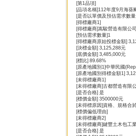
[第1品項]
[品項名稱]112年度9月海
[是否以單價及預估需求數量
[得標廠商1]
[得標廠商]嵩駿營造有限公
[預估需求數量]1
[得標廠商原始投標金額] 3,12
[決標金額] 3,125,288元
[底價金額] 3,485,000元
[標比] 89.68%
[原產地國別1]中華民國(Republic
[原產地國別得標金額1] 3,12
[未得標廠商1]
[未得標廠商]古都營造有限
[是否合格] 是
[標價金額] 3500000元
[未得標原因]資格、規格合
[標價偏低理由]
[未得標廠商2]
[未得標廠商]鍵豐土木包工
[是否合格] 是