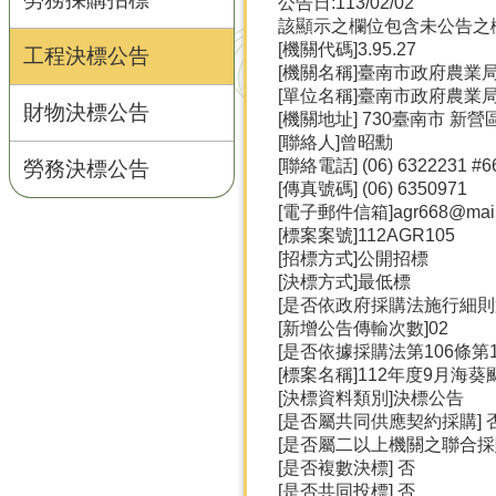
公告日:113/02/02
該顯示之欄位包含未公告之
[機關代碼]3.95.27
工程決標公告
[機關名稱]臺南市政府農業
[單位名稱]臺南市政府農業
財物決標公告
[機關地址] 730臺南市 新營
[聯絡人]曾昭勳
[聯絡電話] (06) 6322231 #6
勞務決標公告
[傳真號碼] (06) 6350971
[電子郵件信箱]agr668@mail.t
[標案案號]112AGR105
[招標方式]公開招標
[決標方式]最低標
[是否依政府採購法施行細則第
[新增公告傳輸次數]02
[是否依據採購法第106條第1
[標案名稱]112年度9月海
[決標資料類別]決標公告
[是否屬共同供應契約採購] 
[是否屬二以上機關之聯合採購
[是否複數決標] 否
[是否共同投標] 否