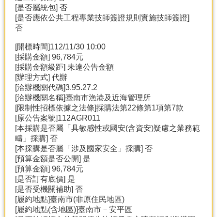
[是否屬統包] 否
分
[是否應依公共工程專業技師簽證規則實施技師簽證]
類
否
檢
[開標時間]112/11/30 10:00
索
[採購金額] 96,784元
回
[採購金額級距] 未達公告金額
首
[辦理方式] 代辦
頁
[洽辦機關代碼]3.95.27.2
[洽辦機關名稱]臺南市漁港及近海管理所
市
[限制性招標依據之法條]採購法第22條第1項第7款
府
[原公告案號]112AGR011
首
[本採購是否屬「具敏感性或國安(含資安)疑慮之業務範
頁
疇」採購] 否
[本採購是否屬「涉及國家安全」採購] 否
網
[預算金額是否公開] 是
站
[預算金額] 96,784元
導
[是否訂有底價] 是
覽
[是否受機關補助] 否
[履約地點]臺南市(非原住民地區)
[履約地點(含地區)]臺南市－安平區