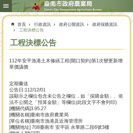
搜
跳到主要內容區塊
尋
進
階
首頁
行政資訊
政府公開資訊
政府採購資訊
搜
尋
工程決標公告
工程決標公告
本
112年安平漁港土木修繕工程(開口契約)第1次變更新增
局
單價議價
簡
介
定期彙送
農
公告日:112/12/01
業
該顯示之欄位包含未公告之欄位，如「採購金額」、依
概
法不公開之「預算金額」等欄位(此段文字不會列印)
況
[機關代碼]3.95.27
[機關名稱]臺南市政府農業局
優
[單位名稱]臺南市漁港及近海管理所
選
[機關地址] 708臺南市 安平區 永華路二段6號3樓
農