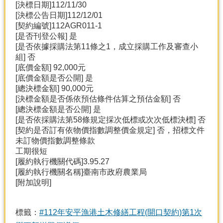
[決標日期]112/11/30
[決標公告日期]112/12/01
[契約編號]112AGR011-1
[是否刊登公報] 是
[是否依據採購法第11條之1，成立採購工作及審查小
組] 否
[底價金額] 92,000元
[底價金額是否公開] 是
[總決標金額] 90,000元
[決標金額是否係依預估條件估算之預估金額] 否
[總決標金額是否公開] 是
[是否依採購法第58條規定採次低標或次次低標決標] 否
[契約是否訂有依物價指數調整價金規定] 否，招標文件
未訂物價指數調整條款
工期很短
[履約執行機關代碼]3.95.27
[履約執行機關名稱]臺南市政府農業局
[附加說明]
標籤：
#112年安平漁港土木修繕工程(開口契約)第1次