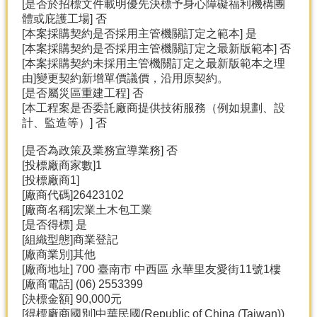
[是否於招標文件載明優先決標予身心障礙福利機構團
體或庇護工場] 否
[本案採購契約是否採用主管機關訂定之範本] 是
[本案採購契約是否採用主管機關訂定之最新版範本] 否
[本案採購契約未採用主管機關訂定之最新版範本之理
由]變更契約新增單價議價，沿用原契約。
[是否屬災區重建工程] 否
[本工程案是否委託廠商提供技術服務（例如規劃、設
計、監造等）] 否
[是否為政策及業務宣導業務] 否
[投標廠商家數]1
[投標廠商1]
[廠商代碼]26423102
[廠商名稱]宏業土木包工業
[是否得標] 是
[組織型態]商業登記
[廠商業別]其他
[廠商地址] 700 臺南市 中西區 永華里友愛街11號1樓
[廠商電話] (06) 2553399
[決標金額] 90,000元
[得標廠商國別]中華民國(Republic of China (Taiwan))