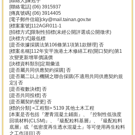
[聯絡人]陳冠宇
產
[聯絡電話] (06) 3915937
熱
[傳真號碼] (06) 3914405
門
[電子郵件信箱]cky@mail.tainan.gov.tw
資
[標案案號]112AGR011-1
訊
[招標方式]限制性招標(未經公開評選或公開徵求)
[決標方式]最低標
農
[是否依據採購法第106條第1項第1款辦理] 否
民
[標案名稱]112年安平漁港土木修繕工程(開口契約)第1
服
次變更新增單價議價
務
[決標資料類別]定期彙送
站
[是否屬共同供應契約採購] 否
[是否屬二以上機關之聯合採購(不適用共同供應契約規
行
定)] 否
政
[是否複數決標] 否
資
[是否共同投標] 否
訊
[是否屬契約變更] 否
[標的分類] <工程類> 5139 其他土木工程
[本案是否包括『瀝青混凝土鋪面』、『控制性低強度
網
回填材料(CLSM)』、『級配粒料基層』、『級配粒料
站
底層』或『低密度再生透水混凝土』等可使用再生粒料
導
之工作項目] 否
覽