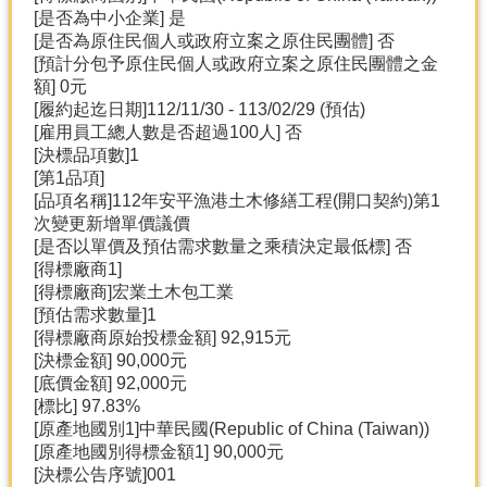
[是否為中小企業] 是
[是否為原住民個人或政府立案之原住民團體] 否
[預計分包予原住民個人或政府立案之原住民團體之金
額] 0元
[履約起迄日期]112/11/30 - 113/02/29 (預估)
[雇用員工總人數是否超過100人] 否
[決標品項數]1
[第1品項]
[品項名稱]112年安平漁港土木修繕工程(開口契約)第1
次變更新增單價議價
[是否以單價及預估需求數量之乘積決定最低標] 否
[得標廠商1]
[得標廠商]宏業土木包工業
[預估需求數量]1
[得標廠商原始投標金額] 92,915元
[決標金額] 90,000元
[底價金額] 92,000元
[標比] 97.83%
[原產地國別1]中華民國(Republic of China (Taiwan))
[原產地國別得標金額1] 90,000元
[決標公告序號]001