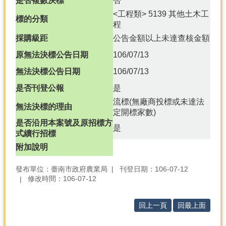
是否複數決標
否
<工程類> 5139 其他土木工
分
標的分類
程
類
採購級距
公告金額以上未達查核金額
檢
索
原無法決標公告日期
106/07/13
回
無法決標公告日期
106/07/13
首
是否刊登公報
是
頁
流標(無廠商投標或未達法
無法決標的理由
市
定開標家數)
府
是否沿用本案號及原招標方
是
首
式續行招標
頁
附加說明
網
發布單位：臺南市政府農業局
刊登日期：106-07-12
站
修改時間：106-07-12
導
覽
回上一頁
回最上面