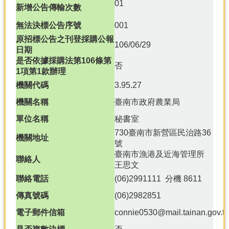
產
01
新增公告傳輸次數
熱
無法決標公告序號
001
門
原招標公告之刊登採購公報
資
106/06/29
日期
訊
是否依據採購法第106條第
否
1項第1款辦理
農
民
機關代碼
3.95.27
服
機關名稱
臺南市政府農業局
務
站
單位名稱
秘書室
730臺南市新營區民治路36
行
機關地址
號
政
臺南市漁港及近海管理所
資
聯絡人
王思文
訊
聯絡電話
(06)2991111 分機 8611
網
傳真號碼
(06)2982851
站
電子郵件信箱
connie0530@mail.tainan.gov.t
導
覽