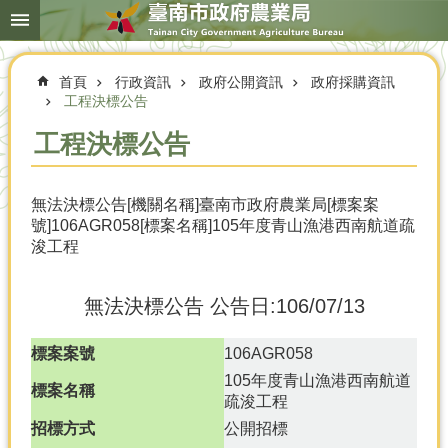
搜
跳到主要內容區塊
尋
進
階
首頁
行政資訊
政府公開資訊
政府採購資訊
搜
尋
工程決標公告
工程決標公告
本
無法決標公告[機關名稱]臺南市政府農業局[標案案
局
號]106AGR058[標案名稱]105年度青山漁港西南航道疏
簡
浚工程
介
農
無法決標公告
公告日:106/07/13
業
概
況
標案案號
106AGR058
105年度青山漁港西南航道
優
標案名稱
疏浚工程
選
招標方式
公開招標
農