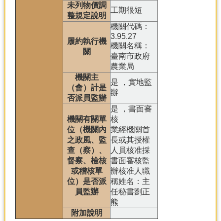
未列物價調
工期很短
整規定說明
機關代碼：
3.95.27
履約執行機
機關名稱：
關
臺南市政府
農業局
機關主
是 ，實地監
（會）計是
辦
否派員監辦
是 ，書面審
機關有關單
核
位（機關內
業經機關首
之政風、監
長或其授權
查（察）、
人員核准採
督察、檢核
書面審核監
或稽核單
辦核准人職
位）是否派
稱姓名：主
員監辦
任秘書劉正
熊
附加說明