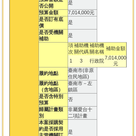
是
否公開
預算金額
7,014,000元
是否訂有底
是
價
是否受機關
是
補助
項
補助機
補助機
補助金額
次
關代碼
關名稱
7,014,000
1
3
行政院
元
臺南市(非原
履約地點
住民地區)
履約地點
臺南市－左
（含地區）
鎮區
是否含特別
否
預算
歸屬計畫類
非屬愛台十
別
二項計畫
本案採購契
約是否採用
是
主管機關訂