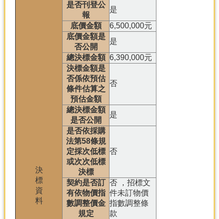
是否刊登公
是
報
底價金額
6,500,000元
底價金額是
是
否公開
總決標金額
6,390,000元
決標金額是
否係依預估
否
條件估算之
預估金額
總決標金額
是
是否公開
是否依採購
法第58條規
定採次低標
否
或次次低標
決
決標
標
契約是否訂
否 ，招標文
資
有依物價指
件未訂物價
料
數調整價金
指數調整條
規定
款