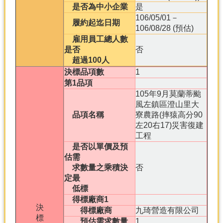
是否為中小企業
是
106/05/01－
履約起迄日期
106/08/28 (預估)
雇用員工總人數
是否
否
超過100人
決標品項數
1
第1品項
105年9月莫蘭蒂颱
風左鎮區澄山里大
品項名稱
寮農路(摔猿高分90
左20右17)災害復建
工程
是否以單價及預
估需
求數量之乘積決
否
定最
低標
得標廠商1
決
得標廠商
九琦營造有限公司
標
預估需求數量
1