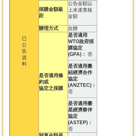
公告金額以
採購金額級
上未達查核
距
金額
辦理方式
自辦
是否適用
已
WTO政府採
公
購協定
告
(GPA)：
否
資
料
是否適用臺
紐經濟合作
是否適用條
協定
約或
(ANZTEC)：
協定之採購
否
是否適用臺
星經濟夥伴
協定
(ASTEP)：
否
預算金額是