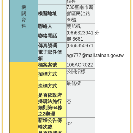
程科
產
機
730臺南市新
熱
關
機關地址
營區民治路
門
資
36號
資
料
聯絡人
蔡旭楓
訊
(06)6323941 分
聯絡電話
機 6661
農
傳真號碼
(06)6350971
民
電子郵件信
服
agr777@mail.tainan.gov.tw
箱
務
標案案號
106AGR022
站
公開招標
招標方式
行
最低標
政
決標方式
資
是否依政府
訊
採購法施行
否
細則第64條
網
之2辦理
站
新增公告傳
02
導
輸次數
覽