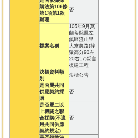
是否依據採
購法第106條
否
分
第1項第1款
類
辦理
檢
105年9月莫
索
蘭蒂颱風左
鎮區澄山里
回
標案名稱
大寮農路(摔
首
猿高分90左
頁
20右17)災害
復建工程
市
決標資料類
府
決標公告
別
首
是否屬共同
頁
供應契約採
否
購
網
是否屬二以
站
上機關之聯
導
合採購(不適
否
覽
用共同供應
契約規定)
是否複數決