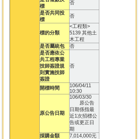
否
標
是否共同投
否
標
<工程類>
標的分類
5139 其他土
木工程
是否屬統包
否
是否應依公
共工程專業
技師簽證規
否
則實施技師
簽證
106/04/11
開標時間
10:30
106/03/30
原公告
日期係指最
原公告日期
近1次招標公
告或更正日
期
採購金額
7,014,000元