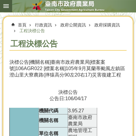
搜
跳到主要內容區塊
尋
進
階
首頁
行政資訊
政府公開資訊
政府採購資訊
搜
尋
工程決標公告
工程決標公告
本
決標公告[機關名稱]臺南市政府農業局[標案案
局
號]106AGR022 [標案名稱]105年9月莫蘭蒂颱風左鎮區
簡
澄山里大寮農路(摔猿高分90左20右17)災害復建工程
介
農
決標公告
業
公告日:106/04/17
概
況
機關代碼
3.95.27
臺南市政府
優
機關名稱
農業局
選
農地管理工
農
單位名稱