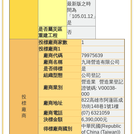
最新版之時
間為
「105.01.12」
是
是否屬災區
否
重建工程
投標廠商家數
1
投標廠商1
廠商代碼
79975639
廠商名稱
九琦營造有限公司
是否得標
是
組織型態
公司登記
營造業 營造業登記
廠商業別
證號碼: V00038-
000
投
822高雄市阿蓮區成
標
廠商地址
功街148巷1號1樓
廠
廠商電話
(07) 6321059
商
決標金額
6,390,000元
中華民國(Republic
得標廠商國別
of China (Taiwan))