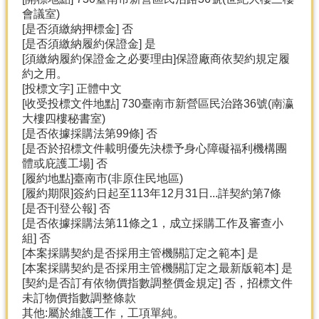
會議室)
[是否須繳納押標金] 否
[是否須繳納履約保證金] 是
[須繳納履約保證金之必要理由]保證廠商依契約規定履
約之用。
[投標文字] 正體中文
[收受投標文件地點] 730臺南市新營區民治路36號(南瀛
大樓四樓秘書室)
[是否依據採購法第99條] 否
[是否於招標文件載明優先決標予身心障礙福利機構團
體或庇護工場] 否
[履約地點]臺南市(非原住民地區)
[履約期限]簽約日起至113年12月31日...詳契約第7條
[是否刊登公報] 否
[是否依據採購法第11條之1，成立採購工作及審查小
組] 否
[本案採購契約是否採用主管機關訂定之範本] 是
[本案採購契約是否採用主管機關訂定之最新版範本] 是
[契約是否訂有依物價指數調整價金規定] 否，招標文件
未訂物價指數調整條款
其他:屬於維護工作，工項單純。