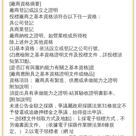
[廠商資格摘要]
廠商登記或設立之證明
投標廠商之基本資格須符合以下任一資格：
具公司登記
具商業登記
廠商納稅之證明。如營業稅或所得稅
除上述外之其他資格
(1)基本資格：依法設立或登記之公司行號。
(2)應檢附之基本資格證明文件及投標文件，詳投標須
知第33點。
[是否訂有與履約能力有關之基本資格]是
[廠商應附具之基本資格證明文件或物品]
資格項目： 廠商具有製造、供應或承做能力之證明
附加說明：
須提出具有承做能力之證明-結算驗收證明書影本。
[附加說明]
未達公告金額之採購，爭議屬政府採購法第31條規定不
予發還或追繳押標金之爭議，始得提出申訴。
一.[招標文件領取方式及地點]： 1.採電子領標方式，不
另備書面文件。（依據電子採購作業辦法第6條規
定。） 2.以電子領標者（網 址