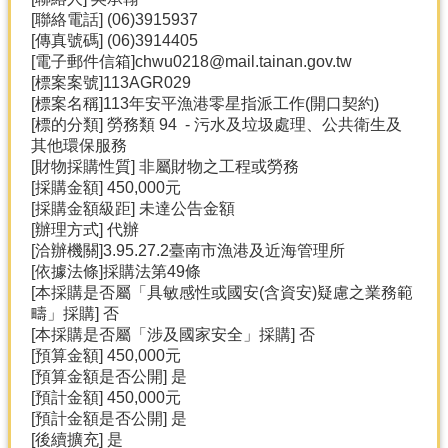
產
[聯絡電話] (06)3915937
[傳真號碼] (06)3914405
熱
[電子郵件信箱]chwu0218@mail.tainan.gov.tw
門
[標案案號]113AGR029
資
[標案名稱]113年安平漁港零星指派工作(開口契約)
訊
[標的分類] 勞務類 94 - 污水及垃圾處理、公共衛生及
農
其他環保服務
民
[財物採購性質] 非屬財物之工程或勞務
服
[採購金額] 450,000元
務
[採購金額級距] 未達公告金額
站
[辦理方式] 代辦
[洽辦機關]3.95.27.2臺南市漁港及近海管理所
行
[依據法條]採購法第49條
政
[本採購是否屬「具敏感性或國安(含資安)疑慮之業務範
資
疇」採購] 否
訊
[本採購是否屬「涉及國家安全」採購] 否
[預算金額] 450,000元
[預算金額是否公開] 是
網
[預計金額] 450,000元
站
[預計金額是否公開] 是
導
[後續擴充] 是
覽