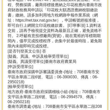
程、勞務採購，廠商得標後應納之印花稅應向臺南市政
府財政稅務局申請以「印花稅大額憑證應納稅額繳款
書」繳納。請多加利用地方稅網路申報作業系統（網
址：https://net.tax.nat.gov.tw），申請帳號經核准後，
即可自行上網開立印花稅繳款書。 [叮嚀事項] 1.資料送
交前，請再予檢視提交資料為最新且正確，避免資格不
符。 2.呼籲有意投標廠商(寶號)，能在寬裕的等標期期
間內，儘早完成投標程序，勿集中於最後時段，避免期
限內未能即時完成投標。
[是否刊登英文公告] 否
[疑義、異議、申訴及檢舉受理單位]
[疑義、異議受理單位]臺南市政府農業局
[申訴受理單位]
臺南市政府採購申訴審議委員會-(地址：708臺南市安
平區永華路二段6號、電話：06-390l030、傳真：06-
2950218)
[檢舉受理單位]
地方政府-臺南市政府採購稽核小組-(地址：708臺南市
安平區永華路二段6號、電話：06-2994579、傳真：
06-2950218)
臺南市調查處-(地址：708臺南市安平區永華路二段208