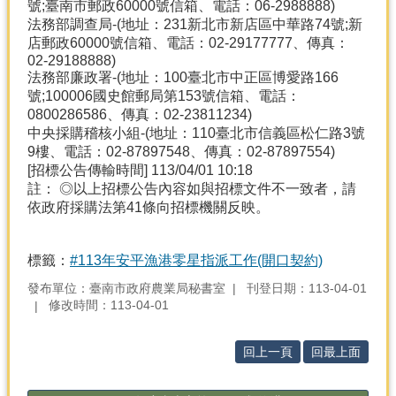
號;臺南市郵政60000號信箱、電話：06-2988888)
法務部調查局-(地址：231新北市新店區中華路74號;新
店郵政60000號信箱、電話：02-29177777、傳真：
02-29188888)
法務部廉政署-(地址：100臺北市中正區博愛路166
號;100006國史館郵局第153號信箱、電話：
0800286586、傳真：02-23811234)
中央採購稽核小組-(地址：110臺北市信義區松仁路3號
9樓、電話：02-87897548、傳真：02-87897554)
[招標公告傳輸時間] 113/04/01 10:18
註： ◎以上招標公告內容如與招標文件不一致者，請
依政府採購法第41條向招標機關反映。
標籤：
#113年安平漁港零星指派工作(開口契約)
發布單位：臺南市政府農業局秘書室
刊登日期：113-04-01
修改時間：113-04-01
回上一頁
回最上面