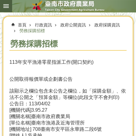
搜
跳到主要內容區塊
尋
進
階
首頁
行政資訊
政府公開資訊
政府採購資訊
搜
尋
勞務採購招標
勞務採購招標
本
113年安平漁港零星指派工作(開口契約)
局
簡
介
公開取得報價單或企劃書公告
農
該顯示之欄位包含未公告之欄位，如「採購金額」、依
業
法不公開之「預算金額」等欄位(此段文字不會列印)
概
公告日：113/04/02
況
[機關代碼]3.95.27
[機關名稱]臺南市政府農業局
優
[單位名稱]臺南市漁港及近海管理所
選
[機關地址] 708臺南市安平區永華路二段6號
農
[聯絡人] 吳承翰