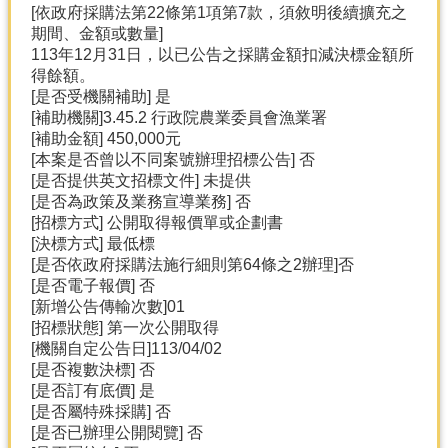
[依政府採購法第22條第1項第7款，須敘明後續擴充之
期間、金額或數量]
分
113年12月31日，以已公告之採購金額扣減決標金額所
類
得餘額。
檢
[是否受機關補助] 是
索
[補助機關]3.45.2 行政院農業委員會漁業署
回
[補助金額] 450,000元
首
[本案是否曾以不同案號辦理招標公告] 否
頁
[是否提供英文招標文件] 未提供
[是否為政策及業務宣導業務] 否
市
[招標方式] 公開取得報價單或企劃書
府
[決標方式] 最低標
首
[是否依政府採購法施行細則第64條之2辦理]否
頁
[是否電子報價] 否
[新增公告傳輸次數]01
網
[招標狀態] 第一次公開取得
站
[機關自定公告日]113/04/02
導
[是否複數決標] 否
覽
[是否訂有底價] 是
[是否屬特殊採購] 否
[是否已辦理公開閱覽] 否