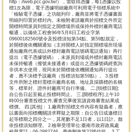
http：//web.pcc.gov.tw/），需取得憑據，每1憑據以投
標1次為限，電子憑據明細廠商可利用電子領標系統中
「檢驗電子憑據」之功能列印，廠商並將電子憑據書面
明細列印置於標封內。未檢附者請廠商於招標文件所定
開標時間派員到指定之開標場所或保持外標封廠商電話
暢通，以備依工程會96年5月8日工程企字第
09600182560號令及投標須知第34點、第59點規定，
於開標後依機關通知（主持開標人於指定開標場所現場
通知廠商代表或以外標封廠商電話號碼電話通知）再行
提出（電子憑據號碼），未派員到場或外標封廠商電話
未保持暢通（撥號未接通者）或提出之憑據號碼經查詢
非供本次使用，視同未於開標後依機關通知再行提出
者，應不決標予該廠商（投標須知第59點）。 3.投標
文件所附之標封需標示廠商名稱、地址及採購標的名稱
等，標單封、證件封廠商可自行準備。 二.[領標日期]:
自公告日起至截止投標時間止。 三.[開標程序]:上午10
時00分審查投標文件,審查完畢後宣讀資格審查結果或
標價。 四.[其他]： 1.廠商對招標文件內容有疑義者，應
以書面向招標機關請求釋疑之期限：自公告日或邀標日
起等標期之四分之一，其尾數不足1日者，以1日計。餘
依投標須知辦理。 2.檢舉受理單位:臺南市政府政風處
檢舉電話：06-2982746，臺南郵政第22號信箱。 3.工