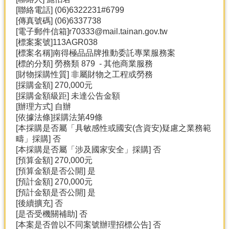
產
[聯絡電話] (06)6322231#6799
[傳真號碼] (06)6337738
熱
[電子郵件信箱]r70333@mail.tainan.gov.tw
門
[標案案號]113AGR038
資
[標案名稱]南得極品品牌推動委託專業服務案
訊
[標的分類] 勞務類 879 - 其他商業服務
農
[財物採購性質] 非屬財物之工程或勞務
民
[採購金額] 270,000元
服
[採購金額級距] 未達公告金額
務
[辦理方式] 自辦
站
[依據法條]採購法第49條
[本採購是否屬「具敏感性或國安(含資安)疑慮之業務範
行
疇」採購] 否
政
[本採購是否屬「涉及國家安全」採購] 否
資
[預算金額] 270,000元
訊
[預算金額是否公開] 是
[預計金額] 270,000元
[預計金額是否公開] 是
網
[後續擴充] 否
站
[是否受機關補助] 否
導
[本案是否曾以不同案號辦理招標公告] 否
覽