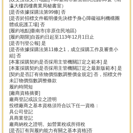
瀛大樓四樓農業局秘書室）
[是否依據採購法第99條] 否
[是否於招標文件載明優先決標予身心障礙福利機構團
體或庇護工場] 否
[履約地點]臺南市(非原住民地區)
[履約期限]自簽約日起至113年12月1日止
[是否刊登公報] 是
[是否依據採購法第11條之1，成立採購工作及審查小
組] 否
[本案採購契約是否採用主管機關訂定之範本] 是
[本案採購契約是否採用主管機關訂定之最新版範本] 是
[契約是否訂有依物價指數調整價金規定] 否，招標文件
未訂物價指數調整條款
履約時間短
[廠商資格摘要]
廠商登記或設立之證明
投標廠商之基本資格須符合以下任一資格：
具公司登記
具商業登記
廠商納稅之證明。如營業稅或所得稅
[是否訂有與履約能力有關之基本資格]否