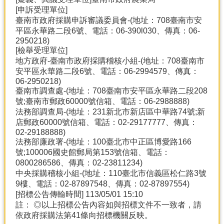
[申訴受理單位]
臺南市政府採購申訴審議委員會-(地址：708臺南市安
平區永華路二段6號、電話：06-390l030、傳真：06-
2950218)
[檢舉受理單位]
地方政府-臺南市政府採購稽核小組-(地址：708臺南市
安平區永華路二段6號、電話：06-2994579、傳真：
06-2950218)
臺南市調查處-(地址：708臺南市安平區永華路二段208
號;臺南市郵政60000號信箱、電話：06-2988888)
法務部調查局-(地址：231新北市新店區中華路74號;新
店郵政60000號信箱、電話：02-29177777、傳真：
02-29188888)
法務部廉政署-(地址：100臺北市中正區博愛路166
號;100006國史館郵局第153號信箱、電話：
0800286586、傳真：02-23811234)
中央採購稽核小組-(地址：110臺北市信義區松仁路3號
9樓、電話：02-87897548、傳真：02-87897554)
[招標公告傳輸時間] 113/05/01 15:10
註： ◎以上招標公告內容如與招標文件不一致者，請
依政府採購法第41條向招標機關反映。