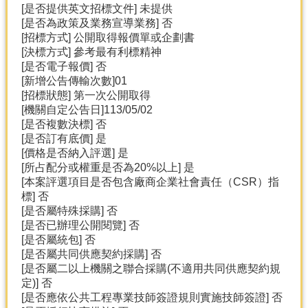
[是否提供英文招標文件] 未提供
[是否為政策及業務宣導業務] 否
分
[招標方式] 公開取得報價單或企劃書
類
[決標方式] 參考最有利標精神
檢
[是否電子報價] 否
索
[新增公告傳輸次數]01
回
[招標狀態] 第一次公開取得
首
[機關自定公告日]113/05/02
頁
[是否複數決標] 否
[是否訂有底價] 是
市
[價格是否納入評選] 是
府
[所占配分或權重是否為20%以上] 是
首
[本案評選項目是否包含廠商企業社會責任（CSR）指
頁
標] 否
[是否屬特殊採購] 否
網
[是否已辦理公開閱覽] 否
站
[是否屬統包] 否
導
[是否屬共同供應契約採購] 否
覽
[是否屬二以上機關之聯合採購(不適用共同供應契約規
定)] 否
[是否應依公共工程專業技師簽證規則實施技師簽證] 否