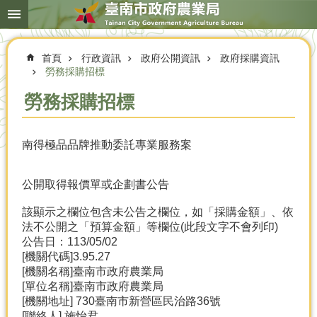
搜
跳到主要內容區塊
尋
進
階
首頁
行政資訊
政府公開資訊
政府採購資訊
搜
尋
勞務採購招標
勞務採購招標
本
南得極品品牌推動委託專業服務案
局
簡
介
公開取得報價單或企劃書公告
農
該顯示之欄位包含未公告之欄位，如「採購金額」、依
業
法不公開之「預算金額」等欄位(此段文字不會列印)
概
公告日：113/05/02
況
[機關代碼]3.95.27
[機關名稱]臺南市政府農業局
優
[單位名稱]臺南市政府農業局
選
[機關地址] 730臺南市新營區民治路36號
農
[聯絡人] 施怡君