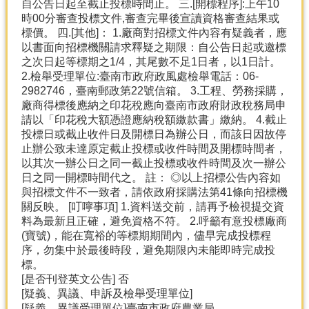
自公告日起至截止投標時間止。 三.[開標程序]:上午10
時00分審查投標文件,審查完畢後宣讀資格審查結果或
標價。 四.[其他]： 1.廠商對招標文件內容有疑義者，應
以書面向招標機關請求釋疑之期限：自公告日起或邀標
之次日起等標期之1/4，其尾數不足1日者，以1日計。
2.檢舉受理單位:臺南市政府政風處檢舉電話：06-
2982746，臺南郵政第22號信箱。 3.工程、勞務採購，
廠商得標後應納之印花稅應向臺南市政府財政稅務局申
請以「印花稅大額憑證應納稅額繳款書」繳納。 4.截止
投標日或截止收件日及開標日為辦公日，而該日因故停
止辦公致未達原定截止投標或收件時間及開標時間者，
以其次一辦公日之同一截止投標或收件時間及次一辦公
日之同一開標時間代之。 註： ◎以上招標公告內容如
與招標文件不一致者，請依政府採購法第41條向招標機
關反映。 [叮嚀事項] 1.資料送交前，請再予檢視提交資
料為最新且正確，避免資格不符。 2.呼籲有意投標廠商
(寶號)，能在寬裕的等標期期間內，儘早完成投標程
序，勿集中於最後時段，避免期限內未能即時完成投
標。
[是否刊登英文公告] 否
[疑義、異議、申訴及檢舉受理單位]
[疑義、異議受理單位]臺南市政府農業局