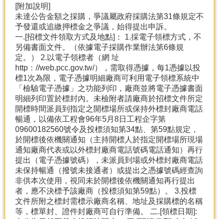
[附加說明]
未達公告金額之採購，爭議屬政府採購法第31條規定不
予發還或追繳押標金之爭議，始得提出申訴。
一.[招標文件領取方式及地點]： 1.採電子領標方式，不
另備書面文件。（依據電子採購作業辦法第6條規
定。） 2.以電子領標者（網 址
http：//web.pcc.gov.tw/），需取得憑據，每1憑據以投
標1次為限，電子憑據明細廠商可利用電子領標系統中
「檢驗電子憑據」之功能列印，廠商並將電子憑據書面
明細列印置於標封內。未檢附者請廠商於招標文件所定
開標時間派員到指定之開標場所或保持外標封廠商電話
暢通，以備依工程會96年5月8日工程企字第
09600182560號令及投標須知第34點、第59點規定，
於開標後依機關通知（主持開標人於指定開標場所現場
通知廠商代表或以外標封廠商電話號碼電話通知）再行
提出（電子憑據號碼），未派員到場或外標封廠商電話
未保持暢通（撥號未接通者）或提出之憑據號碼經查詢
非供本次使用，視同未於開標後依機關通知再行提出
者，應不決標予該廠商（投標須知第59點）。 3.投標
文件所附之標封需標示廠商名稱、地址及採購標的名稱
等，標單封、證件封廠商可自行準備。 二.[領標日期]: