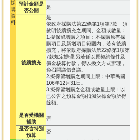
採
預計金額是
是
購
否公開
分
資
是
類
料
依政府採購法第22條第1項第7款，須
檢
敘明後續擴充之期間、金額或數量：
索
1.擬保留增購之項目：本採購原有採
回
購項目及新增項目範圍內，若有後續
首
擴充，將依政府採購法第22條第1項第
頁
7款規定辦理;另若係以原契約條件及
後續擴充
價金核算付款，得以換文方式辦理，
市
免召開議價會議。
府
2.擬保留增購之期間上限：中華民國
首
106年12月31日。
頁
3.擬保留增購之金額或數量上限：以
已公告之預算金額扣減決標金額所得
網
餘額。
站
導
是否受機關
否
覽
補助
是否含特別
否
預算