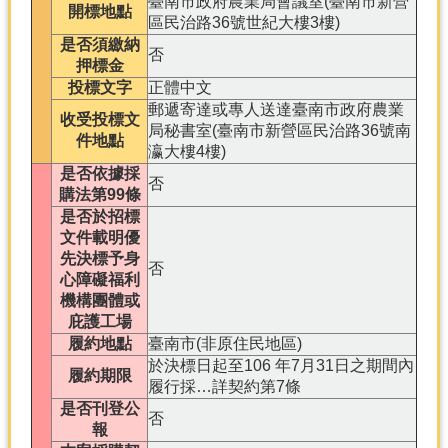
臺南市政府農業局會議室(臺南市新營
開標地點
區民治路36號世紀大樓3樓)
是否須繳納
否
押標金
投標文字
正體中文
郵遞寄達或專人送達臺南市政府農業
收受投標文
局秘書室(臺南市新營區民治路36號南
件地點
瀛大樓4樓)
是否依據採
否
購法第99條
是否於招標
文件載明優
先決標予身
否
心障礙福利
機構團體或
庇護工場
履約地點
臺南市(非原住民地區)
於決標日起至106 年7月31日之期間內
履約期限
履行採…詳契約第7條
是否刊登公
否
報