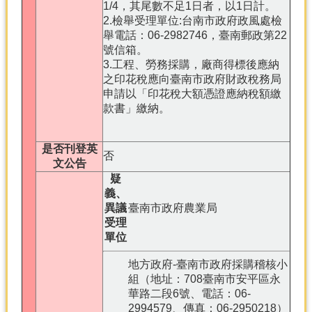
1/4，其尾數不足1日者，以1日計。
2.檢舉受理單位:台南市政府政風處檢
舉電話：06-2982746，臺南郵政第22
號信箱。
3.工程、勞務採購，廠商得標後應納
之印花稅應向臺南市政府財政稅務局
申請以「印花稅大額憑證應納稅額繳
款書」繳納。
是否刊登英
否
文公告
疑
義、
異議
臺南市政府農業局
受理
單位
地方政府-臺南市政府採購稽核小
組（地址：708臺南市安平區永
華路二段6號、電話：06-
2994579、傳真：06-2950218）