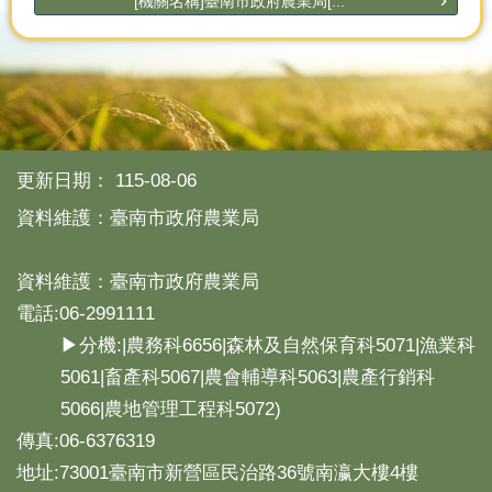
[機關名稱]臺南市政府農業局[...
產
熱
門
資
訊
農
更新日期：
115-08-06
民
服
資料維護：臺南市政府農業局
務
站
資料維護：臺南市政府農業局
行
電話:06-2991111
政
資
▶分機:|農務科6656|森林及自然保育科5071|漁業科
訊
5061|畜產科5067|農會輔導科5063|農產行銷科
5066|農地管理工程科5072)
網
傳真:06-6376319
站
導
地址:73001臺南市新營區民治路36號南瀛大樓4樓
覽