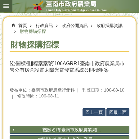
搜
跳到主要內容區塊
尋
進
階
首頁
行政資訊
政府公開資訊
政府採購資訊
搜
尋
財物採購招標
財物採購招標
本
[公開標租][標案案號]106AGRR1臺南市政府農業局市
局
管公有房舍設置太陽光電發電系統公開標租案
簡
介
農
發布單位：臺南市政府農產行銷科
刊登日期：106-08-10
業
修改時間：106-08-11
概
況
回上一頁
回最上面
優
選
[機關名稱]臺南市政府農業局[...
農