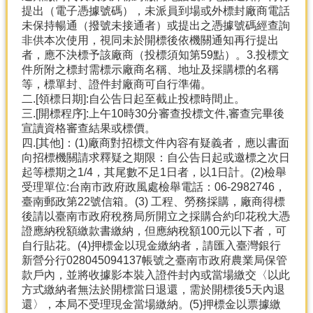
提出（電子憑據號碼），未派員到場或外標封廠商電話
未保持暢通（撥號未接通者）或提出之憑據號碼經查詢
非供本次使用，視同未於開標後依機關通知再行提出
者，應不決標予該廠商（投標須知第59點）。3.投標文
件所附之標封需標示廠商名稱、地址及採購標的名稱
等，標單封、證件封廠商可自行準備。
二.[領標日期]:自公告日起至截止投標時間止。
三.[開標程序]:上午10時30分審查投標文件,審查完畢後
宣讀資格審查結果或標價。
四.[其他]：(1)廠商對招標文件內容有疑義者，應以書面
向招標機關請求釋疑之期限：自公告日起或邀標之次日
起等標期之1/4，其尾數不足1日者，以1日計。(2)檢舉
受理單位:台南市政府政風處檢舉電話：06-2982746，
臺南郵政第22號信箱。(3) 工程、勞務採購，廠商得標
後請以臺南市政府稅務局所開立之採購合約印花稅大憑
證應納稅額繳款書繳納，但應納稅額100元以下者，可
自行貼花。(4)押標金以現金繳納者，請匯入臺灣銀行
新營分行028045094137帳號之臺南市政府農業局保管
款戶內，並將收據影本裝入證件封內或當場繳交〈以此
方式繳納者無法於開標當日退還，需於開標後5天內退
還〉，本局不受理現金當場繳納。(5)押標金以票據繳