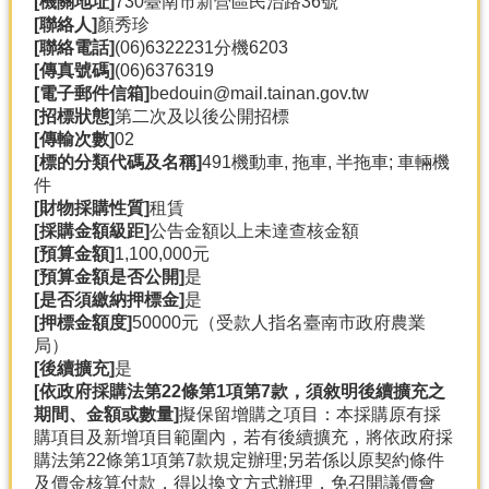
[機關地址]
730臺南市新營區民治路36號
產
[聯絡人]
顏秀珍
熱
[聯絡電話]
(06)6322231分機6203
門
[傳真號碼]
(06)6376319
資
[電子郵件信箱]
bedouin@mail.tainan.gov.tw
訊
[招標狀態]
第二次及以後公開招標
[傳輸次數]
02
農
[標的分類代碼及名稱]
491機動車, 拖車, 半拖車; 車輛機
民
件
服
[財物採購性質]
租賃
務
[採購金額級距]
公告金額以上未達查核金額
站
[預算金額]
1,100,000元
[預算金額是否公開]
是
行
[是否須繳納押標金]
是
政
[押標金額度]
50000元（受款人指名臺南市政府農業
資
局）
訊
[後續擴充]
是
[依政府採購法第22條第1項第7款，須敘明後續擴充之
期間、金額或數量]
擬保留增購之項目：本採購原有採
網
購項目及新增項目範圍內，若有後續擴充，將依政府採
站
購法第22條第1項第7款規定辦理;另若係以原契約條件
導
及價金核算付款，得以換文方式辦理，免召開議價會
覽