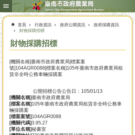
搜
跳到主要內容區塊
尋
進
階
首頁
行政資訊
政府公開資訊
政府採購資訊
搜
尋
財物採購招標
財物採購招標
本
[機關名稱]臺南市政府農業局[標案案
局
號]104AGR0088[標案名稱]105年臺南市政府農業局租
簡
賃非全時公務車輛採購案
介
農
公開招標公告
公告日：105/01/13
業
[機關名稱]
臺南市政府農業局
概
[標案名稱]
105年臺南市政府農業局租賃非全時公務車
況
輛採購案
[標案案號]
104AGR0088
優
[機關代碼]
3.95.27
選
[單位名稱]
秘書室
農