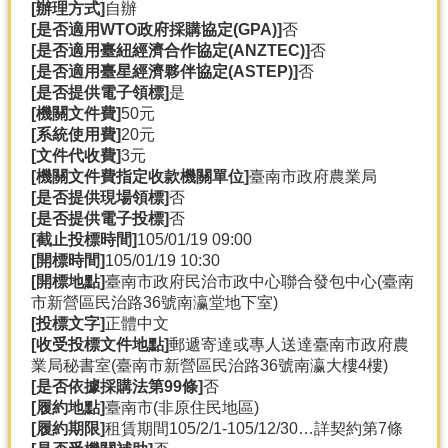
[辦理方式]
自辦
[是否適用WTO政府採購協定(GPA)]
否
[是否適用臺紐經濟合作協定(ANZTEC)]
否
[是否適用臺星經濟夥伴協定(ASTEP)]
否
[是否提供電子領標]
是
[機關文件費]
50元
[系統使用費]
20元
[文件代收費]
3元
[機關文件費指定收款機關單位]
臺南市政府農業局
[是否提供現場領標]
否
[是否提供電子投標]
否
[截止投標時間]
105/01/19 09:00
[開標時間]
105/01/19 10:30
[開標地點]
臺南市政府民治市政中心聯合發包中心(臺南
市新營區民治路36號南瀛堂地下室)
[投標文字]
正體中文
[收受投標文件地點]
郵遞寄達或專人送達臺南市政府農
業局秘書室(臺南市新營區民治路36號南瀛大樓4樓)
[是否依據採購法第99條]
否
[履約地點]
臺南市(非原住民地區)
[履約期限]
租賃期間105/2/1-105/12/30…詳契約第7條