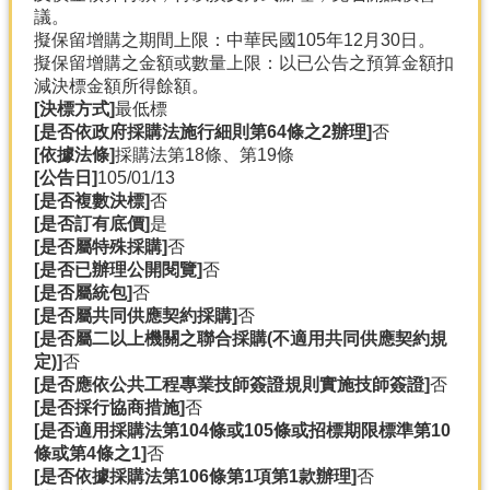
議。
分
擬保留增購之期間上限：中華民國105年12月30日。
類
擬保留增購之金額或數量上限：以已公告之預算金額扣
檢
減決標金額所得餘額。
索
[決標方式]
最低標
[是否依政府採購法施行細則第64條之2辦理]
否
回
[依據法條]
採購法第18條、第19條
首
[公告日]
105/01/13
頁
[是否複數決標]
否
[是否訂有底價]
是
市
[是否屬特殊採購]
否
府
[是否已辦理公開閱覽]
否
首
[是否屬統包]
否
頁
[是否屬共同供應契約採購]
否
[是否屬二以上機關之聯合採購(不適用共同供應契約規
網
定)]
否
站
[是否應依公共工程專業技師簽證規則實施技師簽證]
否
導
[是否採行協商措施]
否
覽
[是否適用採購法第104條或105條或招標期限標準第10
條或第4條之1]
否
[是否依據採購法第106條第1項第1款辦理]
否