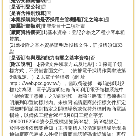
[是否受機關補助]
否
[是否刊登公報]
是
[是否含特別預算]
否
[本案採購契約是否採用主管機關訂定之範本]
是
[歸屬計畫類別]
非屬愛台十二項計畫
[廠商資格摘要]
(1)基本資格：登記合格之乙種小客車租
賃業。
(2)應檢附之基本資格證明及投標文件…詳投標須知33
點
[是否訂有與履約能力有關之基本資格]
否
[附加說明]
一.[招標文件領取方式及地點]：1.採電子領
標方式，不另備書面文件。（依據電子採購作業辦法第
6條規定。）2.以電子領標者（網 址
http：//web.pcc.gov.tw/），需取得憑據，每1憑據以投
標1次為限，電子憑據明細廠商可利用電子領標系統中
「檢驗電子憑據」之功能列印，廠商並將電子憑據書面
明細列印置於標封內。未檢附者請廠商於招標文件所定
開標時間派員到指定之開標場所或保持外標封廠商電話
暢通，以備依工程會96年5月8日工程企字第
09600182560號令及投標須知第34點、第59點規定，
於開標後依機關通知（主持開標人於指定開標場所現場
通知廠商代表或以外標封廠商電話號碼電話通知）再行