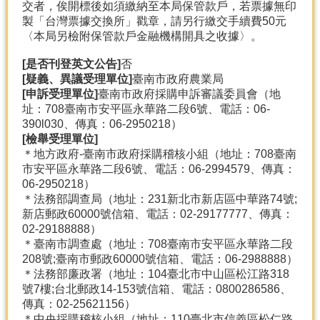
交者，俟開標後如須繳納至本局保管款戶，若票據無印
製「台灣票據交換所」戳章，請另行繳交手續費50元
〈本局另檢附保管款戶金融機構開具之收據〉。
[是否刊登英文公告]
否
[疑義、異議受理單位]
臺南市政府農業局
[申訴受理單位]
臺南市政府採購申訴審議委員會（地
址：708臺南市安平區永華路二段6號、電話：06-
390l030、傳真：06-2950218）
[檢舉受理單位]
＊地方政府-臺南市政府採購稽核小組（地址：708臺南
市安平區永華路二段6號、電話：06-2994579、傳真：
06-2950218）
＊法務部調查局（地址：231新北市新店區中華路74號;
新店郵政60000號信箱、電話：02-29177777、傳真：
02-29188888）
＊臺南市調查處（地址：708臺南市安平區永華路二段
208號;臺南市郵政60000號信箱、電話：06-2988888）
＊法務部廉政署（地址：104臺北市中山區松江路318
號7樓;台北郵政14-153號信箱、電話：0800286586、
傳真：02-25621156）
＊中央採購稽核小組（地址：110臺北市信義區松仁路