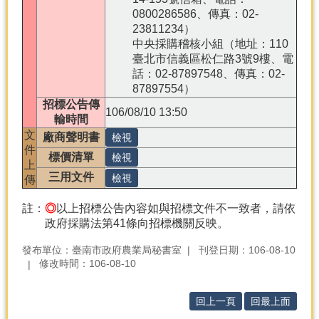
0800286586、傳真：02-
23811234）
中央採購稽核小組（地址：110
臺北市信義區松仁路3號9樓、電
話：02-87897548、傳真：02-
87897554）
招標公告傳
106/08/10 13:50
輸時間
文
廠商聲明書
件
標價清單
上
三用文件
傳
註：
◎
以上招標公告內容如與招標文件不一致者，請依
政府採購法第41條向招標機關反映。
發布單位：臺南市政府農業局秘書室
刊登日期：106-08-10
修改時間：106-08-10
回上一頁
回最上面