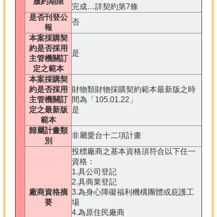
履約期限
完成…詳契約第7條
是否刊登公
否
報
本案採購契
約是否採用
是
主管機關訂
定之範本
本案採購契
約是否採用
財物類財物採購契約範本最新版之時
主管機關訂
間為「105.01.22」
定之最新版
是
範本
歸屬計畫類
非屬愛台十二項計畫
別
投標廠商之基本資格須符合以下任一
資格：
1.具公司登記
2.具商業登記
廠商資格摘
3.為身心障礙福利機構團體或庇護工
要
場
4.為原住民廠商