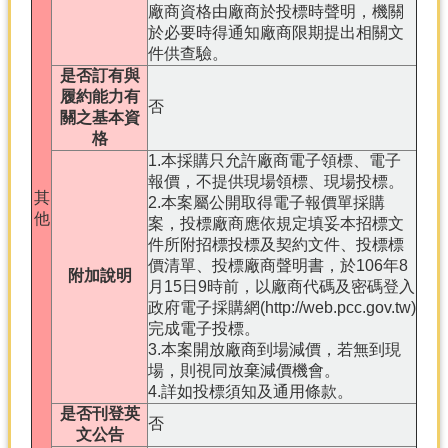
廠商資格由廠商於投標時聲明，機關
於必要時得通知廠商限期提出相關文
件供查驗。
是否訂有與
履約能力有
否
關之基本資
格
1.本採購只允許廠商電子領標、電子
報價，不提供現場領標、現場投標。
其
2.本案屬公開取得電子報價單採購
他
案，投標廠商應依規定填妥本招標文
件所附招標投標及契約文件、投標標
價清單、投標廠商聲明書，於106年8
附加說明
月15日9時前，以廠商代碼及密碼登入
政府電子採購網(http://web.pcc.gov.tw)
完成電子投標。
3.本案開放廠商到場減價，若無到現
場，則視同放棄減價機會。
4.詳如投標須知及通用條款。
是否刊登英
否
文公告