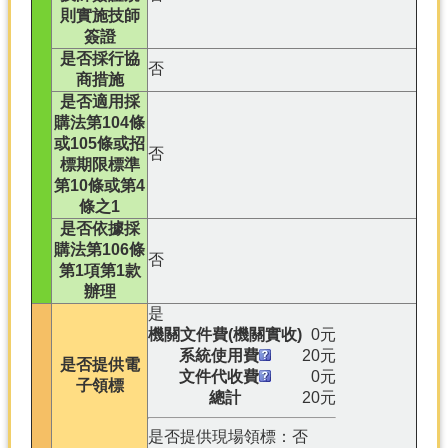
則實施技師
簽證
是否採行協
否
商措施
是否適用採
購法第104條
或105條或招
否
標期限標準
第10條或第4
條之1
是否依據採
購法第106條
否
第1項第1款
辦理
是
機關文件費(機關實收)
0元
系統使用費
20元
是否提供電
文件代收費
0元
子領標
總計
20元
是否提供現場領標：否