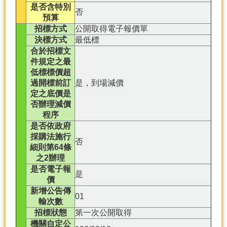
是否含特別
否
預算
分
類
招標方式
公開取得電子報價單
檢
決標方式
最低標
索
合於招標文
件規定之最
回
低標標價超
首
過開標前訂
是，到場減價
頁
定之底價是
否辦理減價
市
程序
府
是否依政府
首
採購法施行
頁
否
細則第64條
之2辦理
網
是否電子報
是
站
價
導
新增公告傳
覽
01
輸次數
招標狀態
第一次公開取得
機關自定公