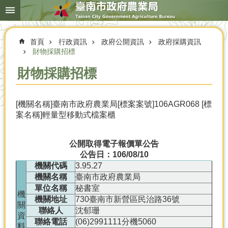
搜
跳到主要內容區塊
尋
進
階
首頁
行政資訊
政府公開資訊
政府採購資訊
搜
尋
財物採購招標
財物採購招標
本
[機關名稱]臺南市政府農業局[標案案號]106AGR068 [標
局
案名稱]輕量型移動式檔案櫃
簡
介
公開取得電子報價單公告
農
公告日：106/08/10
業
機關代碼
3.95.27
概
機關名稱
臺南市政府農業局
況
單位名稱
秘書室
機
優
機關地址
730臺南市新營區民治路36號
關
選
聯絡人
沈郁珊
資
農
聯絡電話
(06)2991111分機5060
料