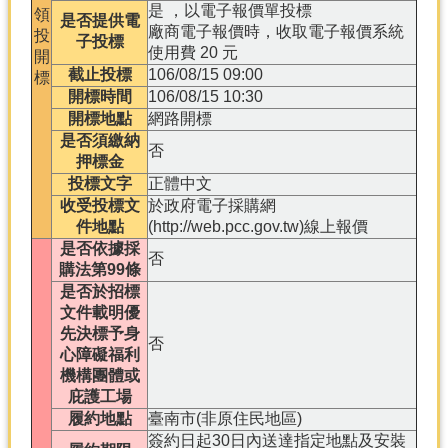
是 ，以電子報價單投標
領
是否提供電
廠商電子報價時，收取電子報價系統
投
子投標
使用費 20 元
開
截止投標
106/08/15 09:00
標
開標時間
106/08/15 10:30
開標地點
網路開標
是否須繳納
否
押標金
投標文字
正體中文
收受投標文
於政府電子採購網
件地點
(http://web.pcc.gov.tw)線上報價
是否依據採
否
購法第99條
是否於招標
文件載明優
先決標予身
否
心障礙福利
機構團體或
庇護工場
履約地點
臺南市(非原住民地區)
簽約日起30日內送達指定地點及安裝