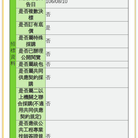
106/08/10
告日
是否複數決
否
標
是否訂有底
是
價
是否屬特殊
否
招
採購
標
是否已辦理
否
資
公開閱覽
料
是否屬統包
否
是否屬共同
供應契約採
否
購
是否屬二以
上機關之聯
合採購(不適
否
用共同供應
契約規定)
是否應依公
共工程專業
技師簽證規
否