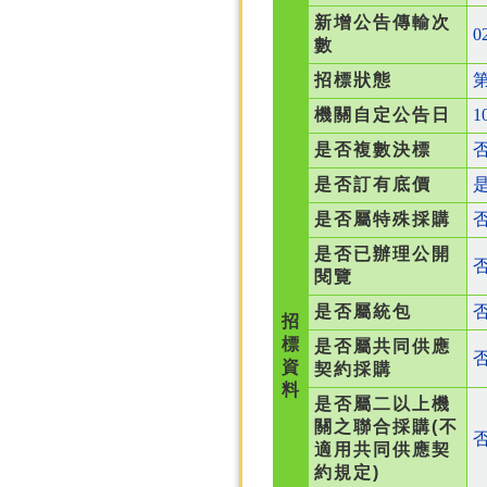
新增公告傳輸次
0
數
招標狀態
機關自定公告日
1
是否複數決標
是否訂有底價
是否屬特殊採購
是否已辦理公開
閱覽
是否屬統包
招
標
是否屬共同供應
資
契約採購
料
是否屬二以上機
關之聯合採購(不
適用共同供應契
約規定)