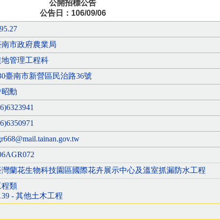
公開招標公告
公告日：106/09/06
.95.27
臺南市政府農業局
農地管理工程科
730臺南市新營區民治路36號
曾昭勳
06)6323941
06)6350971
gr668@mail.tainan.gov.tw
06AGR072
臺灣蘭花生物科技園區國際花卉展示中心及溫室抓漏防水工程
工程類
139 - 其他土木工程