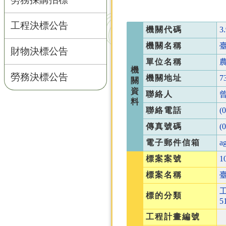
工程決標公告
機關代碼
3
機關名稱
財物決標公告
單位名稱
機
勞務決標公告
機關地址
關
資
聯絡人
料
聯絡電話
(
傳真號碼
(
電子郵件信箱
a
標案案號
1
標案名稱
標的分類
5
工程計畫編號