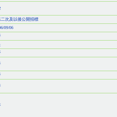
2
第二次及以後公開招標
06/09/06
否
是
否
否
否
否
否