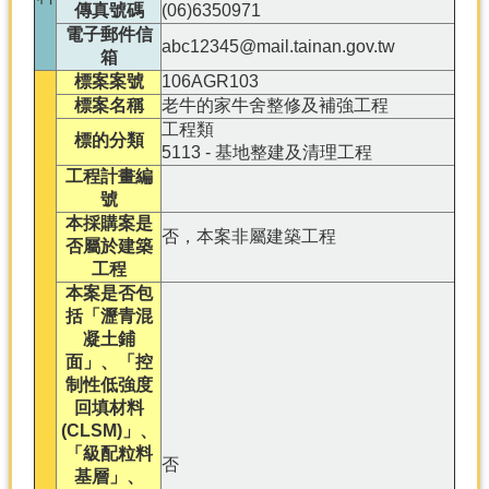
產
傳真號碼
(06)6350971
電子郵件信
熱
abc12345@mail.tainan.gov.tw
箱
門
標案案號
106AGR103
資
標案名稱
老牛的家牛舍整修及補強工程
訊
工程類
標的分類
5113 - 基地整建及清理工程
農
工程計畫編
民
號
服
本採購案是
務
否，本案非屬建築工程
否屬於建築
站
工程
行
本案是否包
政
括「瀝青混
資
凝土鋪
訊
面」、「控
制性低強度
回填材料
網
(CLSM)」、
站
「級配粒料
導
否
基層」、
覽