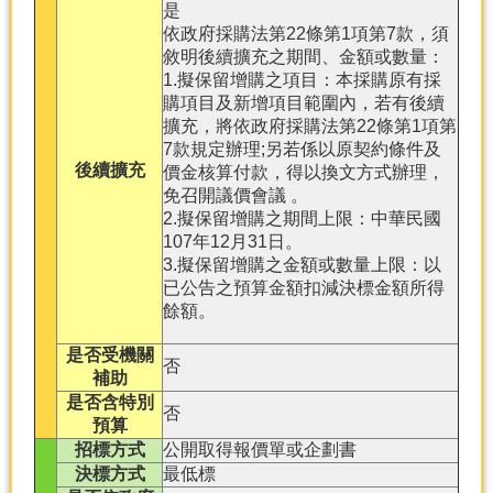
是
依政府採購法第22條第1項第7款，須
敘明後續擴充之期間、金額或數量：
1.擬保留增購之項目：本採購原有採
購項目及新增項目範圍內，若有後續
擴充，將依政府採購法第22條第1項第
7款規定辦理;另若係以原契約條件及
後續擴充
價金核算付款，得以換文方式辦理，
免召開議價會議 。
2.擬保留增購之期間上限：中華民國
107年12月31日。
3.擬保留增購之金額或數量上限：以
已公告之預算金額扣減決標金額所得
餘額。
是否受機關
否
補助
是否含特別
否
預算
招標方式
公開取得報價單或企劃書
決標方式
最低標