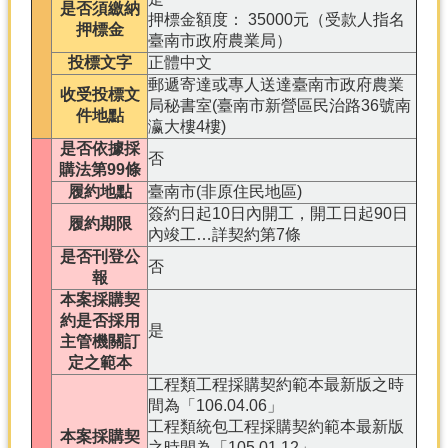
是否須繳納
押標金額度： 35000元（受款人指名
押標金
臺南市政府農業局）
投標文字
正體中文
郵遞寄達或專人送達臺南市政府農業
收受投標文
局秘書室(臺南市新營區民治路36號南
件地點
瀛大樓4樓)
是否依據採
否
購法第99條
履約地點
臺南市(非原住民地區)
簽約日起10日內開工，開工日起90日
履約期限
內竣工…詳契約第7條
是否刊登公
否
報
本案採購契
約是否採用
是
主管機關訂
定之範本
工程類工程採購契約範本最新版之時
間為「106.04.06」
工程類統包工程採購契約範本最新版
本案採購契
之時間為「105.01.12」