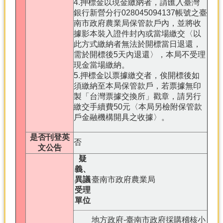
4.押標金以現金繳納者，請匯入臺灣
銀行新營分行028045094137帳號之臺
南市政府農業局保管款戶內，並將收
據影本裝入證件封內或當場繳交〈以
此方式繳納者無法於開標當日退還，
需於開標後5天內退還〉，本局不受理
現金當場繳納。
5.押標金以票據繳交者，俟開標後如
須繳納至本局保管款戶，若票據無印
製「台灣票據交換所」戳章，請另行
繳交手續費50元〈本局另檢附保管款
戶金融機構開具之收據〉。
是否刊登英
否
文公告
疑
義、
異議
臺南市政府農業局
受理
單位
地方政府-臺南市政府採購稽核小