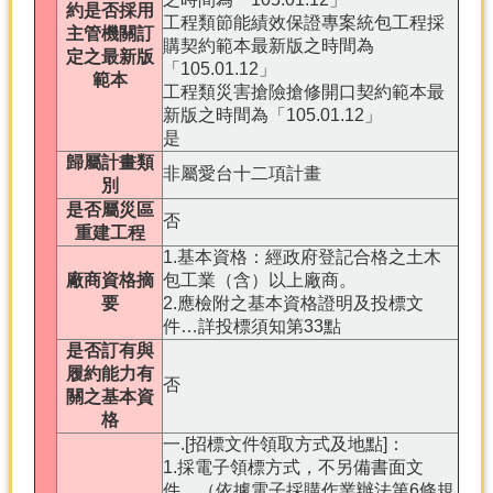
約是否採用
工程類節能績效保證專案統包工程採
主管機關訂
購契約範本最新版之時間為
定之最新版
「105.01.12」
範本
工程類災害搶險搶修開口契約範本最
新版之時間為「105.01.12」
是
歸屬計畫類
非屬愛台十二項計畫
別
是否屬災區
否
重建工程
1.基本資格：經政府登記合格之土木
廠商資格摘
包工業（含）以上廠商。
要
2.應檢附之基本資格證明及投標文
件…詳投標須知第33點
是否訂有與
履約能力有
否
關之基本資
格
一.[招標文件領取方式及地點]：
1.採電子領標方式，不另備書面文
件。（依據電子採購作業辦法第6條規