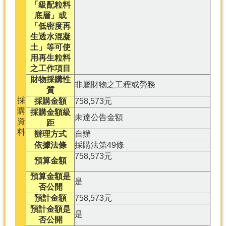
「級配粒料
底層」或
分
「低密度再
類
生透水混凝
檢
土」等可使
索
用再生粒料
之工作項目
回
首
財物採購性
非屬財物之工程或勞務
頁
質
採
採購金額
758,573元
市
購
採購金額級
未達公告金額
府
資
距
首
料
辦理方式
自辦
頁
依據法條
採購法第49條
758,573元
預算金額
網
站
預算金額是
是
導
否公開
覽
預計金額
758,573元
預計金額是
是
否公開