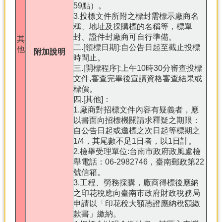
59點）。
3.投標文件所附之標封需標示廠商名
稱、地址及採購標的名稱等，標單
封、證件封廠商可自行準備。
其
二.[領標日期]:自公告日起至截止投標
他
附加說明
時間止。
三.[開標程序]:上午10時30分審查投標
文件,審查完畢後宣讀資格審查結果或
標價。
四.[其他]：
1.廠商對招標文件內容有疑義者，應
以書面向招標機關請求釋疑之期限：
自公告日起或邀標之次日起等標期之
1/4，其尾數不足1日者，以1日計。
2.檢舉受理單位:台南市政府政風處檢
舉電話：06-2982746，臺南郵政第22
號信箱。
3.工程、勞務採購，廠商得標後應納
之印花稅應向臺南市政府財政稅務局
申請以「印花稅大額憑證應納稅額繳
款書」繳納。