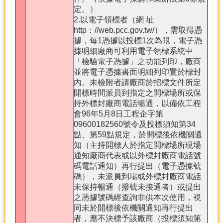
定。）
2.以電子領標者（網 址
http：//web.pcc.gov.tw/），需取得憑
據，每1憑據以投標1次為限，電子憑
據明細廠商可利用電子領標系統中
「檢驗電子憑據」之功能列印，廠商
並將電子憑據書面明細列印置於標封
內。未檢附者請廠商於招標文件所定
開標時間派員到指定之開標場所或保
持外標封廠商電話暢通，以備依工程
會96年5月8日工程企字第
09600182560號令及投標須知第34
點、第59點規定，於開標後依機關通
知（主持開標人於指定開標場所現場
通知廠商代表或以外標封廠商電話號
碼電話通知）再行提出（電子憑據號
碼），未派員到場或外標封廠商電話
未保持暢通（撥號未接通者）或提出
之憑據號碼經查詢非供本次使用，視
同未於開標後依機關通知再行提出
者，應不決標予該廠商（投標須知第