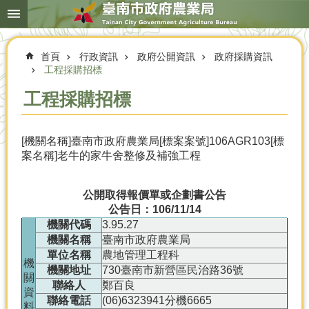
搜
跳到主要內容區塊
尋
進
階
首頁
行政資訊
政府公開資訊
政府採購資訊
搜
尋
工程採購招標
工程採購招標
本
[機關名稱]臺南市政府農業局[標案案號]106AGR103[標
局
案名稱]老牛的家牛舍整修及補強工程
簡
介
公開取得報價單或企劃書公告
農
公告日：106/11/14
業
機關代碼
3.95.27
概
機關名稱
臺南市政府農業局
況
單位名稱
農地管理工程科
機
優
機關地址
730臺南市新營區民治路36號
關
選
聯絡人
鄭百良
資
農
聯絡電話
(06)6323941分機6665
料