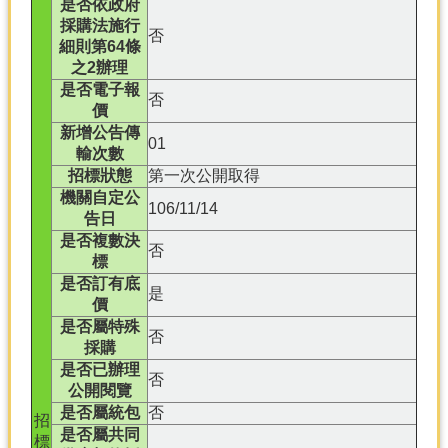
是否依政府
採購法施行
否
細則第64條
之2辦理
是否電子報
否
價
新增公告傳
01
輸次數
招標狀態
第一次公開取得
機關自定公
106/11/14
告日
是否複數決
否
標
是否訂有底
是
價
是否屬特殊
否
採購
是否已辦理
否
公開閱覽
是否屬統包
否
招
是否屬共同
標