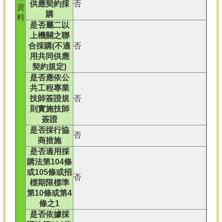
供應契約採
否
資
購
料
是否屬二以
上機關之聯
合採購(不適
否
用共同供應
契約規定)
是否應依公
共工程專業
技師簽證規
否
則實施技師
簽證
是否採行協
否
商措施
是否適用採
購法第104條
或105條或招
否
標期限標準
第10條或第4
條之1
是否依據採