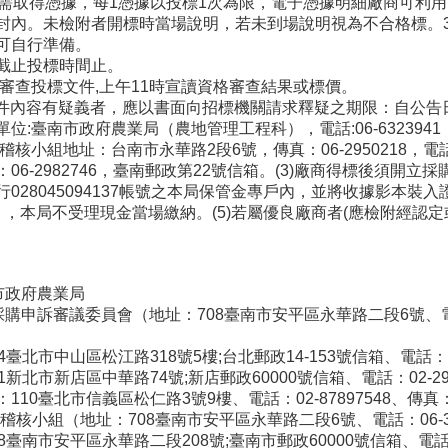
.gov.tw/），需取得憑據，每1憑據以投標1次為限，電子憑據明細
封內。未檢附者開標時當場說明，若未到場說明視為不合格標。3
可自行準備。
至截止投標時間止。
30分審查投標文件,上午11時宣讀資格審查結果或標價。
招標文件內容有疑義者，應以書面向招標機關請求釋疑之期限：自公告
臺南市政府農業局（農地管理工程科），電話:06-6323941，傳真
地址：台南市永華路2段6號，傳真：06-2950218，電話：06-3901
6-2982746，臺南郵政第22號信箱。(3)廠商得標後須開
028045094137帳號之本局保管金專戶內，並將收據影本
〉，本局不受理現金當場繳納。(5)若屬優良廠商者(應檢附經認
市政府農業局
購申訴審議委員會（地址：708臺南市安平區永華路二段6號、電話：06-
北市中山區松江路318號5樓;台北郵政14-153號信箱、電話：0800
北市新店區中華路74號;新店郵政60000號信箱、電話：02-29177
0臺北市信義區松仁路3號9樓、電話：02-87897548、傳真：02
核小組（地址：708臺南市安平區永華路二段6號、電話：06-3901
臺南市安平區永華路二段208號;臺南市郵政60000號信箱、電話：0