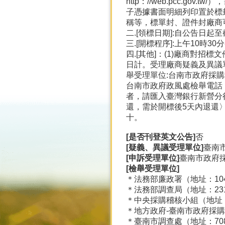
http：//web.pcc
子憑據書面明細列印置於標
稱等，標單封、證件封廠商
二.[領標日期]:自公告日起
三.[開標程序]:上午10時
四.[其他]：(1)廠商對
日計。受理廠商疑義及異議單位:
舉受理單位:台南市政府採購稽核小組
台南市政府政風處檢舉電話：0
者，請匯入臺灣銀行新營分行
還，需於開標後5天內退還
十。
[是否刊登英文公告]
否
[疑義、異議受理單位]
臺南
[申訴受理單位]
臺南市政府採
[檢舉受理單位]
＊法務部廉政署（地址：104臺
＊法務部調查局（地址：231新
＊中央採購稽核小組（地址：11
＊地方政府-臺南市政府採購稽
＊臺南市調查處（地址：708