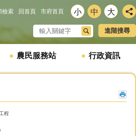
小
中
大
類檢索
回首頁
市府首頁
搜尋
進階搜尋
農民服務站
行政資訊
室工程
0