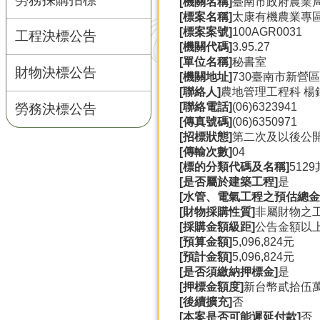
[機關名稱]
臺南市政府農業
[標案名稱]
太康有機農業專
[標案案號]
100AGR0031
工程決標公告
[機關代碼]
3.95.27
[單位名稱]
秘書室
財物決標公告
[機關地址]
730臺南市新營區
[聯絡人]
農地管理工程科 楊
[聯絡電話]
(06)6323941
勞務決標公告
[傳真號碼]
(06)6350971
[招標狀態]
第二次及以後公
[傳輸次數]
04
[標的分類代碼及名稱]
512
[是否屬於建築工程]
是
[水管、電氣工程之預估總金
[財物採購性質]
非屬財物之
[採購金額級距]
公告金額以
[預算金額]
5,096,824元
[預計金額]
5,096,824元
[是否須繳納押標金]
是
[押標金額度]
新台幣貳拾伍萬
[後續擴充]
否
[本案是否可能遲延付款]
否