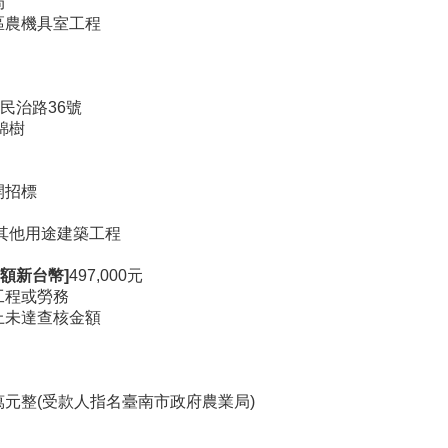
局
區農機具室工程
民治路36號
錦樹
開招標
9其他用途建築工程
額新台幣]
497,000元
工程或勞務
上未達查核金額
元整(受款人指名臺南市政府農業局)