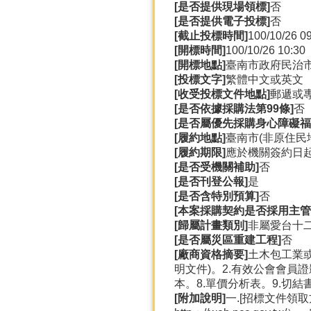
[是否提供現場領標]
否
[是否提供電子投標]
否
[截止投標時間]
100/10/26 0
[開標時間]
100/10/26 10:30
[開標地點]
臺南市政府民治
[投標文字]
繁體中文或英文
[收受投標文件地點]
郵遞或
[是否依據採購法第99條]
否
[是否屬優先採購身心障礙福
[履約地點]
臺南市(非原住民
[履約期限]
應於機關簽約日起
[是否受機關補助]
否
[是否刊登公報]
是
[是否含特別預算]
否
[本案採購契約是否採用主管
[歸屬計畫類別]
非屬愛台十
[是否屬災區重建工程]
否
[廠商資格摘要]
土木包工業
明文件)。2.有效公會會員
本。8.單價分析表。9.切結
[附加說明]
一.[招標文件領