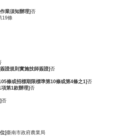
作業須知辦理]
否
19條
否
簽證規則實施技師簽證]
否
105條或招標期限標準第10條或第4條之1]
否
1項第1款辦理]
否
]
否
位]
臺南市政府農業局