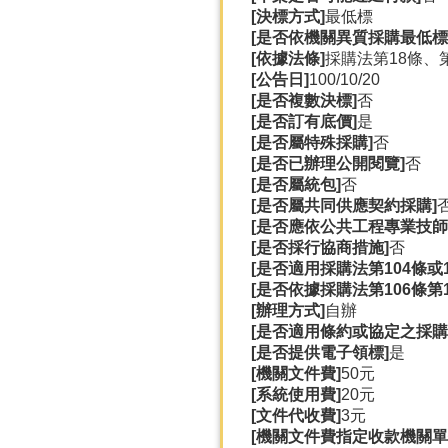
[決標方式]
最低標
[是否依機關異質採購最低標
[依據法條]
採購法第18條、第
[公告日]
100/10/20
[是否複數決標]
否
[是否訂有底價]
是
[是否屬特殊採購]
否
[是否已辦理公開閱覽]
否
[是否屬統包]
否
[是否屬共同供應契約採購]
[是否應依公共工程專業技師
[是否採行協商措施]
否
[是否適用採購法第104條或
[是否依據採購法第106條第
[辦理方式]
自辦
[是否適用條約或協定之採購
[是否提供電子領標]
是
[機關文件費]
50元
[系統使用費]
20元
[文件代收費]
3元
[機關文件費指定收款機關單