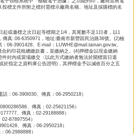
廠商可利用電子領標系統中「檢驗電子憑據」之功能列印，廠商並將電
.投標文件所附之標封需標示廠商名稱、地址及採購標的名
日起或邀標之次日起等標期之1/4，其尾數不足1日者，以1
: 06-6350971，地址:臺南市新營區民治路36號。(2)檢
428、E-mail：LUWHE@mail.tainan.gov.tw。
立採購合約印花稅總繳款書，並繳納之。(4)押標金以現金繳納
裝入證件封內或當場繳交〈以此方式繳納者無法於開標當日退
定或於指定之資料庫公告證明)，其押標金予以減收百分之五
390l030、傳真：06-2950218）
286586、傳真：02-25621156）
777、傳真：02-29188888）
-87897554）
428、傳真：06-2950218）
6-2988888）