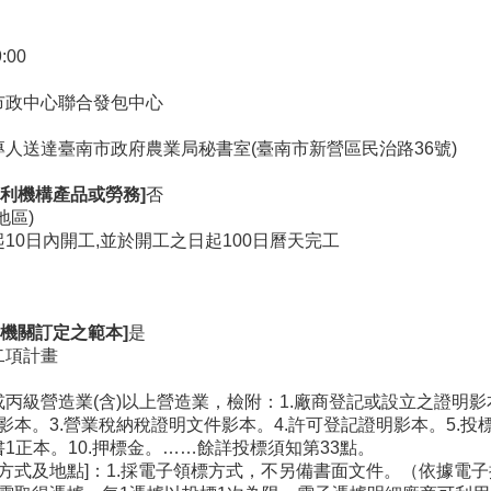
9:00
市政中心聯合發包中心
專人送達臺南市政府農業局秘書室(臺南市新營區民治路36號)
利機構產品或勞務]
否
地區)
10日內開工,並於開工之日起100日曆天完工
機關訂定之範本]
是
二項計畫
或丙級營造業(含)以上營造業，檢附：1.廠商登記或設立之證明
證影本。3.營業稅納稅證明文件影本。4.許可登記證明影本。5.投
書1正本。10.押標金。……餘詳投標須知第33點。
取方式及地點]：1.採電子領標方式，不另備書面文件。（依據電子