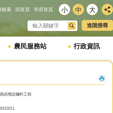
小
中
大
類檢索
回首頁
市府首頁
搜尋
進階搜尋
農民服務站
行政資訊
西側碼頭增設欄杆工程
/10/11