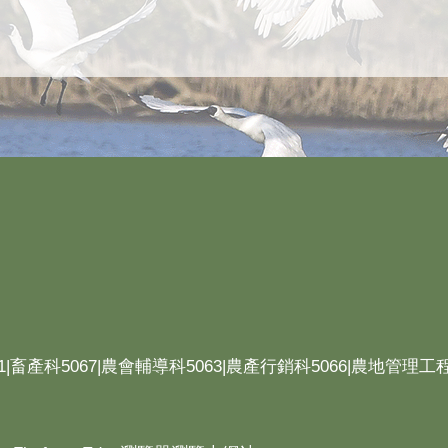
1|畜產科5067|農會輔導科5063|農產行銷科5066|農地管理工程