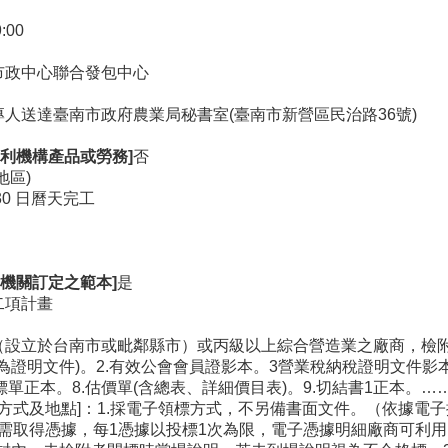
9:00
市政中心聯合發包中心
專人送達臺南市政府農業局秘書室(臺南市新營區民治路36號)
利機構產品或勞務]
否
地區)
0 日曆天完工
機關訂定之範本]
是
二項計畫
（設立於台南市或毗鄰縣市）或丙級以上綜合營造業之廠商，檢附
證明文件)。2.有效公會會員證影本。3營業稅納稅證明文件影本
標單正本。8.估價單(含總表、詳細價目表)。9.切結書1正本。…
取方式及地點]：1.採電子領標方式，不另備書面文件。（依據電子
.gov.tw/），需取得憑據，每1憑據以投標1次為限，電子憑據明細