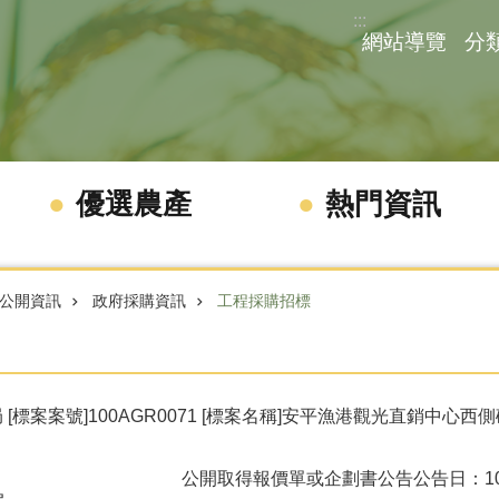
:::
網站導覽
分
優選農產
熱門資訊
公開資訊
政府採購資訊
工程採購招標
 [標案案號]100AGR0071 [標案名稱]安平漁港觀光直銷中心
公開取得報價單或企劃書公告
公告日：100