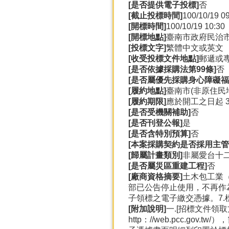
[是否提供電子投標]
否
[截止投標時間]
100/10/19 0
[開標時間]
100/10/19 10:30
[開標地點]
臺南市政府民治
[投標文字]
繁體中文或英文
[收受投標文件地點]
郵遞或
[是否依據採購法第99條]
否
[是否屬優先採購身心障礙福
[履約地點]
臺南市(非原住民
[履約期限]
應於開工之日起 3
[是否受機關補助]
否
[是否刊登公報]
是
[是否含特別預算]
否
[本案採購契約是否採用主管
[歸屬計畫類別]
非屬愛台十
[是否屬災區重建工程]
否
[廠商資格摘要]
土木包工業
部已公告停止使用，不再作為
子領標之電子繳交憑據。7.
[附加說明]
一.[招標文件領
http：//web.pcc