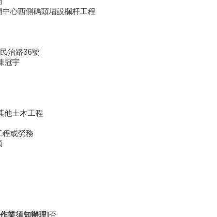
局
銷中心西側碼頭增設欄杆工程
民治路36號
陳冠宇
9其他土木工程
工程或勞務
額
作業須知辦理]
否