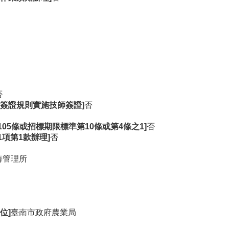
否
簽證規則實施技師簽證]
否
105條或招標期限標準第10條或第4條之1]
否
1項第1款辦理]
否
海管理所
位]
臺南市政府農業局