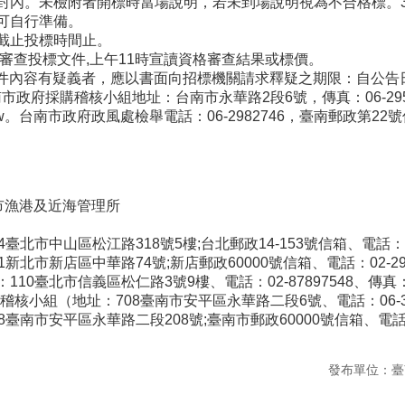
封內。未檢附者開標時當場說明，若未到場說明視為不合格標。3
可自行準備。
至截止投標時間止。
30分審查投標文件,上午11時宣讀資格審查結果或標價。
招標文件內容有疑義者，應以書面向招標機關請求釋疑之期限：自公告
市政府採購稽核小組地址：台南市永華路2段6號，傳真：06-2950218
an.gov.tw。台南市政府政風處檢舉電話：06-2982746，臺南
市漁港及近海管理所
北市中山區松江路318號5樓;台北郵政14-153號信箱、電話：0800
北市新店區中華路74號;新店郵政60000號信箱、電話：02-29177
0臺北市信義區松仁路3號9樓、電話：02-87897548、傳真：02
核小組（地址：708臺南市安平區永華路二段6號、電話：06-3901
臺南市安平區永華路二段208號;臺南市郵政60000號信箱、電話：0
發布單位：臺