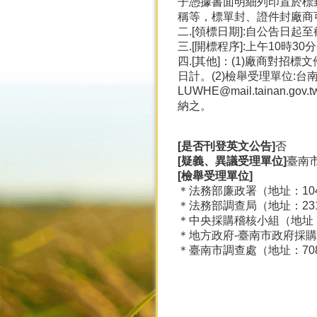
子憑據書面明細列印置於標
稱等，標單封、證件封廠商
二.[領標日期]:自公告日起
三.[開標程序]:上午10時
四.[其他]：(1)廠商對
日計。(2)檢舉受理單位:台南
LUWHE@mail.tain
納之。
[是否刊登英文公告]
否
[疑義、異議受理單位]
臺南
[檢舉受理單位]
＊法務部廉政署（地址：104臺
＊法務部調查局（地址：231新
＊中央採購稽核小組（地址：11
＊地方政府-臺南市政府採購稽
＊臺南市調查處（地址：708