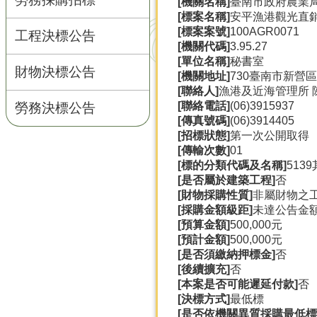
[機關名稱]
臺南市政府農業
[標案名稱]
安平漁港觀光直
[標案案號]
100AGR0071
工程決標公告
[機關代碼]
3.95.27
[單位名稱]
秘書室
財物決標公告
[機關地址]
730臺南市新營區
[聯絡人]
漁港及近海管理所 
[聯絡電話]
(06)3915937
勞務決標公告
[傳真號碼]
(06)3914405
[招標狀態]
第一次公開取得
[傳輸次數]
01
[標的分類代碼及名稱]
513
[是否屬於建築工程]
否
[財物採購性質]
非屬財物之
[採購金額級距]
未達公告金
[預算金額]
500,000元
[預計金額]
500,000元
[是否須繳納押標金]
否
[後續擴充]
否
[本案是否可能遲延付款]
否
[決標方式]
最低標
[是否依機關異質採購最低標