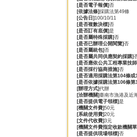
[是否電子報價]
否
[依據法條]
採購法第49條
[公告日]
100/10/11
[是否複數決標]
否
[是否訂有底價]
是
[是否屬特殊採購]
否
[是否已辦理公開閱覽]
否
[是否屬統包]
否
[是否屬共同供應契約採購]
[是否應依公共工程專業技師
[是否採行協商措施]
否
[是否適用採購法第104條或
[是否依據採購法第106條第
[辦理方式]
代辦
[洽辦機關]
臺南市漁港及近
[是否提供電子領標]
是
[機關文件費]
50元
[系統使用費]
20元
[文件代收費]
3元
[機關文件費指定收款機關單
[是否提供現場領標]
否