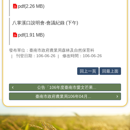
產
pdf(2.26 MB)
熱
門
八掌溪口說明會-會議紀錄 (下午)
資
訊
pdf(1.91 MB)
農
民
發布單位：臺南市政府農業局森林及自然保育科
服
刊登日期：106-06-26
修改時間：106-06-26
務
站
回上一頁
回最上面
行
政
公告「106年度臺南市愛文芒果...
資
訊
臺南市政府農業局106年04月...
網
站
導
覽