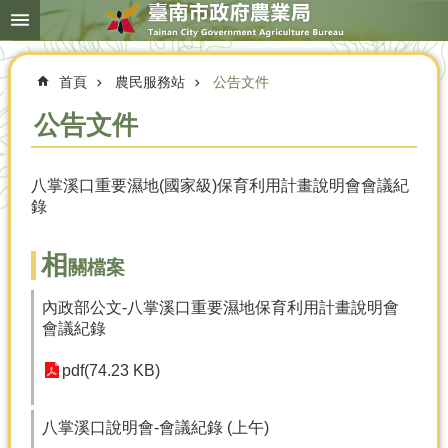
搜
跳到主要內容區塊
尋
進
階
首頁
農民服務站
公告文件
搜
尋
公告文件
八掌溪口重要濕地(國家級)保育利用計畫說明會會議紀
本
錄
局
簡
介
相
關檔案
農
內政部公文-八掌溪口重要濕地保育利用計畫說明會
業
會議紀錄
概
況
pdf(74.23 KB)
優
選
八掌溪口說明會-會議紀錄 (上午)
農