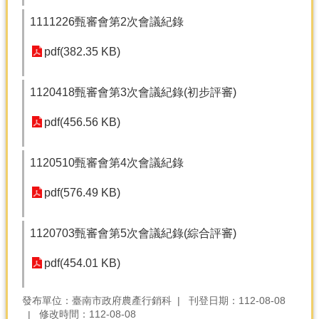
產
1111226甄審會第2次會議紀錄
熱
門
pdf(382.35 KB)
資
訊
1120418甄審會第3次會議紀錄(初步評審)
農
民
pdf(456.56 KB)
服
務
站
1120510甄審會第4次會議紀錄
行
pdf(576.49 KB)
政
資
1120703甄審會第5次會議紀錄(綜合評審)
訊
pdf(454.01 KB)
網
站
發布單位：臺南市政府農產行銷科
刊登日期：112-08-08
導
修改時間：112-08-08
覽