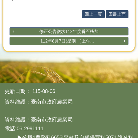
分
回上一頁
回最上面
類
檢
索
修正公告徵求112年度番石榴加...
112年8月7日(星期一)上午...
回
首
頁
市
府
首
頁
更新日期：
115-08-06
網
資料維護：臺南市政府農業局
站
導
資料維護：臺南市政府農業局
覽
電話:06-2991111
▶分機:|農務科6656|森林及自然保育科5071|漁業科