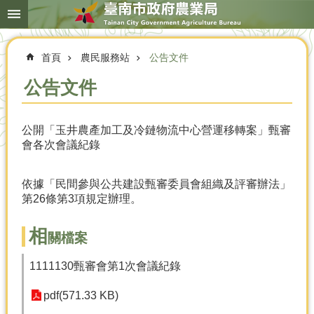
搜
跳到主要內容區塊
尋
進
階
首頁
農民服務站
公告文件
搜
尋
公告文件
公開「玉井農產加工及冷鏈物流中心營運移轉案」甄審
本
會各次會議紀錄
局
簡
介
依據「民間參與公共建設甄審委員會組織及評審辦法」
第26條第3項規定辦理。
農
業
概
相
關檔案
況
1111130甄審會第1次會議紀錄
優
選
pdf(571.33 KB)
農