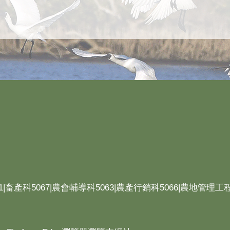
1|畜產科5067|農會輔導科5063|農產行銷科5066|農地管理工程