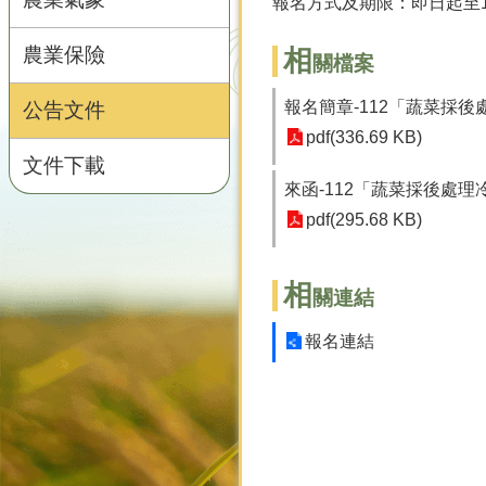
報名方式及期限：即日起至1
農業保險
相
關檔案
報名簡章-112「蔬菜採
公告文件
pdf(336.69 KB)
文件下載
來函-112「蔬菜採後處理
pdf(295.68 KB)
相
關連結
報名連結