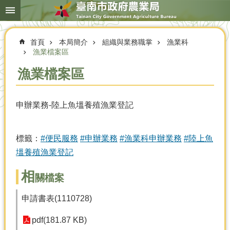
搜
跳到主要內容區塊
尋
進
階
首頁
本局簡介
組織與業務職掌
漁業科
搜
尋
漁業檔案區
漁業檔案區
本
申辦業務-陸上魚塭養殖漁業登記
局
簡
介
標籤：
#便民服務
#申辦業務
#漁業科申辦業務
#陸上魚
農
塭養殖漁業登記
業
概
相
關檔案
況
申請書表(1110728)
優
選
pdf(181.87 KB)
農