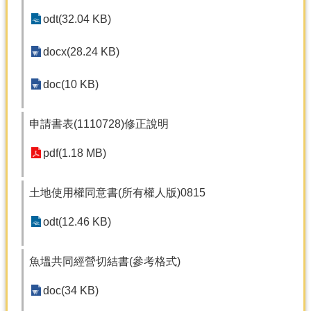
產
odt(32.04 KB)
熱
門
docx(28.24 KB)
資
訊
doc(10 KB)
農
民
申請書表(1110728)修正說明
服
務
pdf(1.18 MB)
站
行
土地使用權同意書(所有權人版)0815
政
資
odt(12.46 KB)
訊
魚塭共同經營切結書(參考格式)
網
站
doc(34 KB)
導
覽