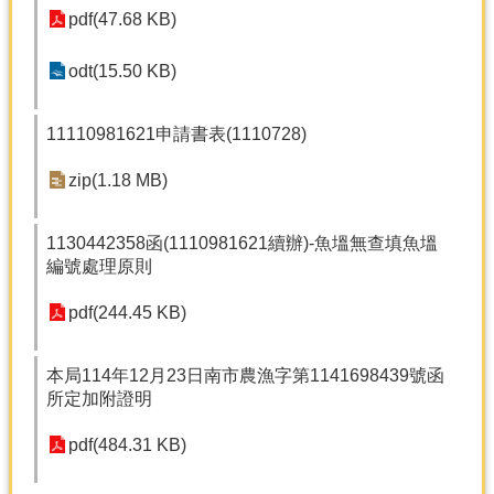
pdf(47.68 KB)
分
類
odt(15.50 KB)
檢
索
11110981621申請書表(1110728)
回
首
zip(1.18 MB)
頁
市
1130442358函(1110981621續辦)-魚塭無查填魚塭
府
編號處理原則
首
頁
pdf(244.45 KB)
網
本局114年12月23日南市農漁字第1141698439號函
站
所定加附證明
導
覽
pdf(484.31 KB)