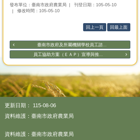
產
發布單位：臺南市政府農業局
刊登日期：105-05-10
修改時間：105-05-10
熱
門
資
回上一頁
回最上面
訊
農
臺南市政府及所屬機關學校員工諮...
民
員工協助方案（ＥＡＰ）宣導與推...
服
務
站
行
政
資
訊
更新日期：
115-08-06
資料維護：臺南市政府農業局
網
站
導
資料維護：臺南市政府農業局
覽