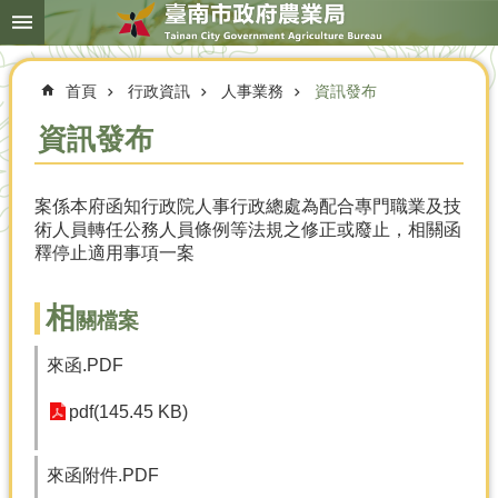
搜
跳到主要內容區塊
尋
進
階
首頁
行政資訊
人事業務
資訊發布
搜
尋
資訊發布
案係本府函知行政院人事行政總處為配合專門職業及技
本
術人員轉任公務人員條例等法規之修正或廢止，相關函
局
釋停止適用事項一案
簡
介
相
關檔案
農
業
來函.PDF
概
況
pdf(145.45 KB)
優
選
來函附件.PDF
農