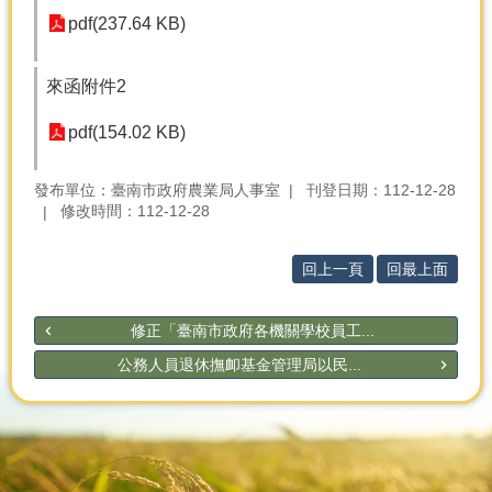
產
pdf(237.64 KB)
熱
門
來函附件2
資
訊
pdf(154.02 KB)
農
民
發布單位：臺南市政府農業局人事室
刊登日期：112-12-28
服
修改時間：112-12-28
務
站
回上一頁
回最上面
行
政
修正「臺南市政府各機關學校員工...
資
訊
公務人員退休撫卹基金管理局以民...
網
站
導
覽