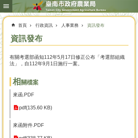
搜
跳到主要內容區塊
尋
進
階
首頁
行政資訊
人事業務
資訊發布
搜
尋
資訊發布
有關考選部函知112年5月17日修正公布「考選部組織
本
法」，自112年9月1日施行一案。
局
簡
介
相
關檔案
農
來函.PDF
業
概
pdf(135.60 KB)
況
優
來函附件.PDF
選
農