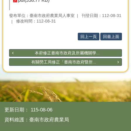
pdf(338.77 KB)
產
熱
發布單位：臺南市政府農業局人事室
刊登日期：112-08-31
門
修改時間：112-08-31
資
訊
回上一頁
回最上面
農
民
本府修正臺南市政府及所屬機關學...
服
務
有關勞工局修正「臺南市政府暨所...
站
行
政
資
訊
更新日期：
115-08-06
網
站
資料維護：臺南市政府農業局
導
覽