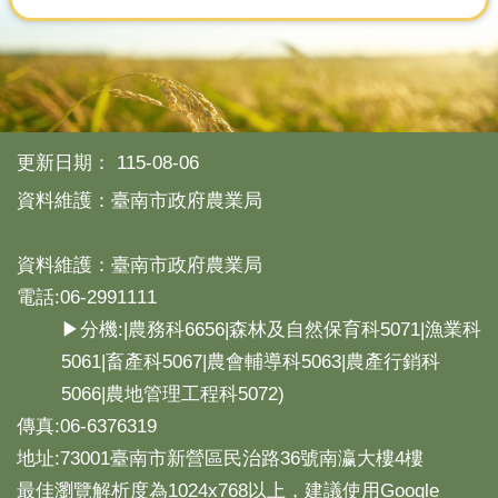
分
類
檢
索
回
更新日期：
115-08-06
首
頁
資料維護：臺南市政府農業局
市
資料維護：臺南市政府農業局
府
首
電話:06-2991111
頁
▶分機:|農務科6656|森林及自然保育科5071|漁業科
5061|畜產科5067|農會輔導科5063|農產行銷科
網
站
5066|農地管理工程科5072)
導
傳真:06-6376319
覽
地址:73001臺南市新營區民治路36號南瀛大樓4樓
最佳瀏覽解析度為1024x768以上，建議使用Google