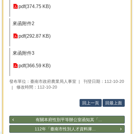
產
pdf(374.75 KB)
熱
門
來函附件2
資
訊
pdf(292.87 KB)
農
民
來函附件3
服
務
pdf(366.59 KB)
站
行
發布單位：臺南市政府農業局人事室
刊登日期：112-10-20
政
修改時間：112-10-20
資
訊
回上一頁
回最上面
網
有關本府性別平等辦公室函知其「...
站
導
112年「臺南市性別人才資料庫...
覽