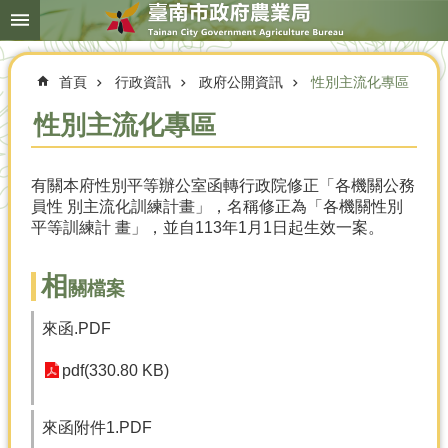
搜
跳到主要內容區塊
尋
進
階
首頁
行政資訊
政府公開資訊
性別主流化專區
搜
尋
性別主流化專區
有關本府性別平等辦公室函轉行政院修正「各機關公務
本
員性 別主流化訓練計畫」，名稱修正為「各機關性別
局
平等訓練計 畫」，並自113年1月1日起生效一案。
簡
介
相
關檔案
農
業
來函.PDF
概
況
pdf(330.80 KB)
優
選
來函附件1.PDF
農