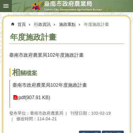
搜
跳到主要內容區塊
尋
進
階
首頁
行政資訊
施政重點
年度施政計畫
搜
尋
年度施政計畫
臺南市政府農業局102年度施政計畫
本
局
簡
相
關檔案
介
臺南市政府農業局102年度施政計畫
農
業
pdf(907.91 KB)
概
況
發布單位：臺南市政府農業局
刊登日期：102-02-19
優
修改時間：114-04-21
選
農