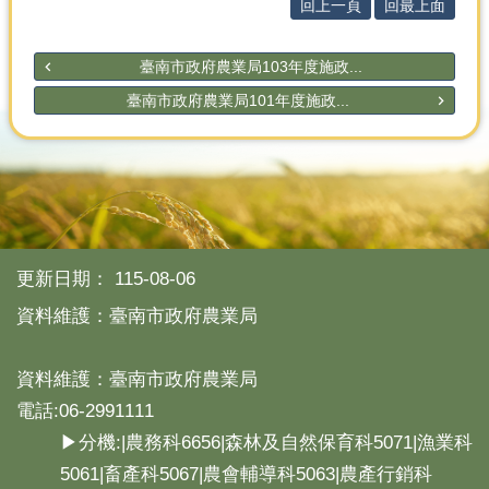
產
回上一頁
回最上面
熱
臺南市政府農業局103年度施政...
門
資
臺南市政府農業局101年度施政...
訊
農
民
服
務
站
更新日期：
115-08-06
行
政
資料維護：臺南市政府農業局
資
訊
資料維護：臺南市政府農業局
電話:06-2991111
網
站
▶分機:|農務科6656|森林及自然保育科5071|漁業科
導
5061|畜產科5067|農會輔導科5063|農產行銷科
覽