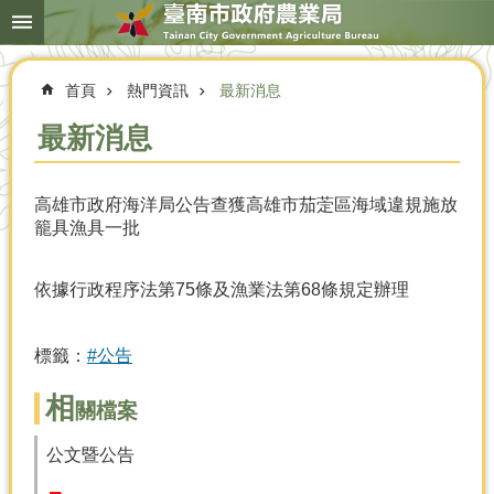
搜
跳到主要內容區塊
尋
進
階
首頁
熱門資訊
最新消息
搜
尋
最新消息
高雄市政府海洋局公告查獲高雄市茄萣區海域違規施放
本
籠具漁具一批
局
簡
介
依據行政程序法第75條及漁業法第68條規定辦理
農
業
標籤：
#公告
概
況
相
關檔案
優
選
公文暨公告
農