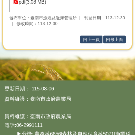
產
pdf(3.08 MB)
熱
發布單位：臺南市漁港及近海管理所
刊登日期：113-12-30
門
修改時間：113-12-30
資
訊
回上一頁
回最上面
農
民
服
務
站
行
政
更新日期：
115-08-06
資
資料維護：臺南市政府農業局
訊
網
資料維護：臺南市政府農業局
站
電話:06-2991111
導
▶分機:|農務科6656|森林及自然保育科5071|漁業科
覽