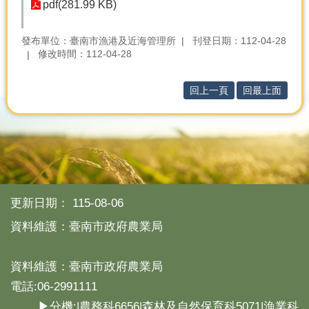
產
pdf(281.99 KB)
熱
發布單位：臺南市漁港及近海管理所
刊登日期：112-04-28
門
修改時間：112-04-28
資
訊
回上一頁
回最上面
農
民
服
務
站
行
政
更新日期：
115-08-06
資
資料維護：臺南市政府農業局
訊
網
資料維護：臺南市政府農業局
站
電話:06-2991111
導
▶分機:|農務科6656|森林及自然保育科5071|漁業科
覽