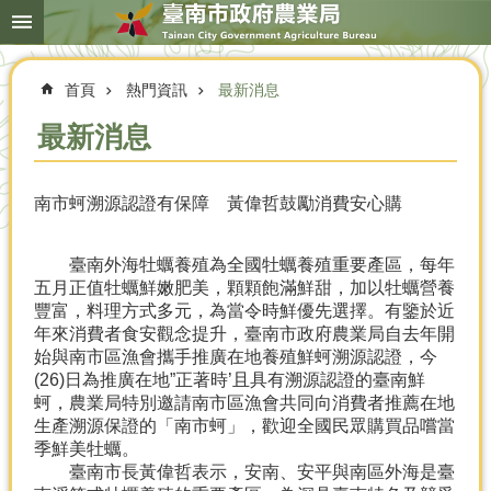
搜
跳到主要內容區塊
尋
進
階
首頁
熱門資訊
最新消息
搜
尋
最新消息
南市蚵溯源認證有保障 黃偉哲鼓勵消費安心購
本
局
簡
臺南外海牡蠣養殖為全國牡蠣養殖重要產區，每年
介
五月正值牡蠣鮮嫩肥美，顆顆飽滿鮮甜，加以牡蠣營養
豐富，料理方式多元，為當令時鮮優先選擇。有鑒於近
農
年來消費者食安觀念提升，臺南市政府農業局自去年開
業
始與南市區漁會攜手推廣在地養殖鮮蚵溯源認證，今
概
(26)日為推廣在地”正著時’且具有溯源認證的臺南鮮
況
蚵，農業局特別邀請南市區漁會共同向消費者推薦在地
生產溯源保證的「南市蚵」，歡迎全國民眾購買品嚐當
優
季鮮美牡蠣。
選
臺南市長黃偉哲表示，安南、安平與南區外海是臺
農