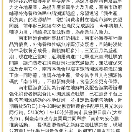
南浮筏式牡蠣養殖的重要產區，為深具臺南特色及競爭
產
力之在地產業，為提升產業競爭力及升級，臺南市政府
熱
輔導外海養殖漁民申請溯源認證，希望透過『我生產，
門
我負責』的溯源精神，增加消費者對在地南市鮮蚵的認
資
同感，前年起已陸續有35位漁民完成認證，今年將加大
訊
輔導力度，持續增加溯源數量，為產業注入新力。
南市區漁會總幹事林鈺昕指出，南市外海養殖牡蠣
農
品質優良，外海養殖牡蠣無岸際汙染疑慮，且隨時浸於
民
海中吸收養分成長，顆顆鮮肥多汁，三至五月為盛產
服
期，現在吃正當時，近期屢傳進口牡蠣混充臺灣牡蠣的
務
問題，讓消費者在購買鮮蚵牡蠣充滿疑慮，無法確保來
站
源及食用安全，南市區漁會現場更邀請溯源養殖漁民陳
正偉一同呼籲，選購在地生產、當令當季且具有溯源條
行
碼的「南市蚵」，不但新鮮美味，食品安全更有保障。
政
南市區漁會近期為行銷在地鮮蚵及配合漁業署辦理
資
強化消費者辨識食用可溯源國產牡蠣，已在漁會平台上
訊
販售有溯源條碼的在地鮮蚵，並排定數場銷售活動，近
期將於5/7(日)上午10時於柳營區農會搭配芋見月光米共
同行銷。5/13(六)上午10時於臺南市農會假日農市(大東
網
夜市)，與臺南市政府農業局共同舉辦「南市蚵安心購
站
推廣活動」，提供溯源條碼之新鮮去殼牡蠣銷售，現場
導
並有買1斤送半斤限量促銷方案，歡迎市民朋友前往選
覽