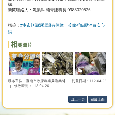
購。
分
新聞聯絡人：漁業科 賴青建科長 0988020526
類
檢
索
標籤：
#南市蚵溯源認證有保障 黃偉哲鼓勵消費安心
購
回
首
相
關圖片
頁
市
府
首
頁
發布單位：臺南市政府農業局漁業科
刊登日期：112-04-26
網
修改時間：112-04-26
站
導
覽
回上一頁
回最上面