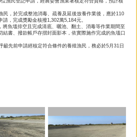
50位漁民登記申請，經農委會漁業署核定符合資格，預計核
民，於完成整池消毒、疏養及延後放養作業後，應於110
，完成獎勵金核撥1,302萬5,184元。
前，將魚塭排空且完成清底、曬池、翻土、消毒等作業期間至
、切結書、撥款帳戶存摺封面影本，依實際施作完成的魚塭口
籲先前申請經核定符合條件的養殖漁民，務必於5月31日