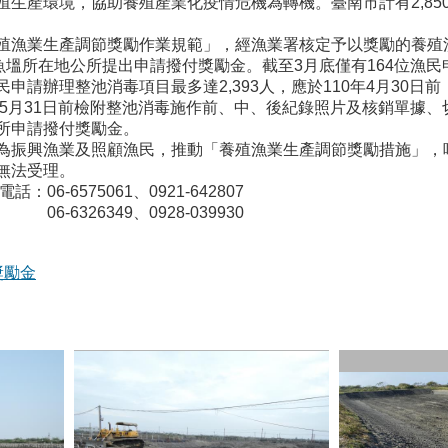
殖生產環境，協助養殖產業化疫情危機為轉機。臺南市計有2,8
業生產調節獎勵作業規範」，經漁業署核定予以獎勵的養殖漁
塭所在地公所提出申請撥付獎勵金。截至3月底僅有164位漁民申請
請辦理整池消毒項目最多達2,393人，應於110年4月30日
0年5月31日前檢附整池消毒施作前、中、後紀錄照片及核銷單據
所申請撥付獎勵金。
興漁業及照顧漁民，推動「養殖漁業生產調節獎勵措施」，呼
無法受理。
06-6575061、0921-642807
6349、0928-039930
獎勵金