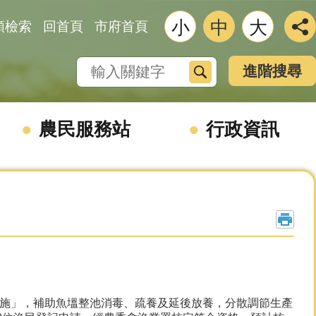
小
中
大
類檢索
回首頁
市府首頁
搜尋
進階搜尋
農民服務站
行政資訊
施」，補助魚塭整池消毒、疏養及延後放養，分散調節生產