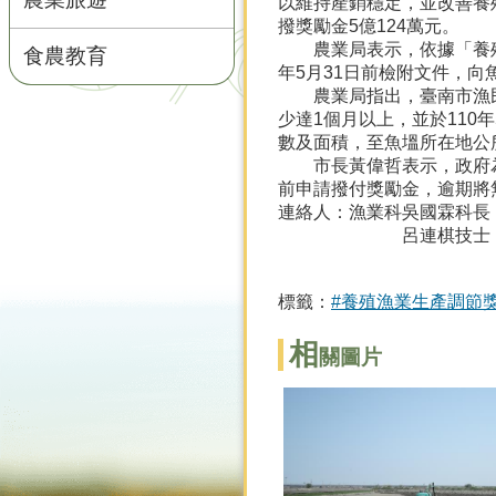
以維持產銷穩定，並改善養
撥獎勵金5億124萬元。
農業局表示，依據「養殖漁
食農教育
年5月31日前檢附文件，向魚
農業局指出，臺南市漁民申
少達1個月以上，並於11
數及面積，至魚塭所在地公
市長黃偉哲表示，政府為振
前申請撥付獎勵金，逾期將
連絡人：漁業科吳國霖科長 電話：
呂連棋技士 06-632
標籤：
#養殖漁業生產調節
相
關圖片