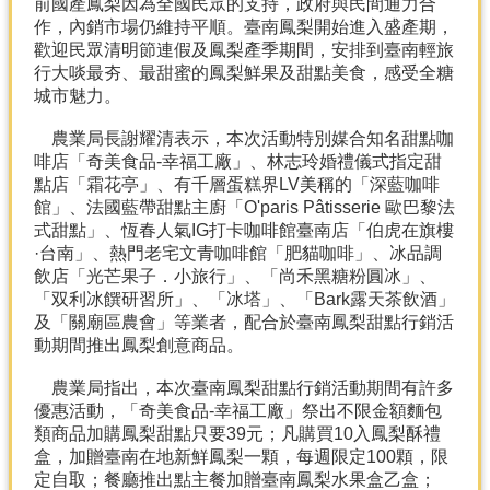
前國產鳳梨因為全國民眾的支持，政府與民間通力合
產
作，內銷市場仍維持平順。臺南鳳梨開始進入盛產期，
熱
歡迎民眾清明節連假及鳳梨產季期間，安排到臺南輕旅
門
行大啖最夯、最甜蜜的鳳梨鮮果及甜點美食，感受全糖
資
城市魅力。
訊
農業局長謝耀清表示，本次活動特別媒合
知名甜點咖
農
啡店「奇美食品-幸福工廠」、林志玲婚禮儀式指定甜
民
點店「霜花亭」、有千層蛋糕界LV美稱的「深藍咖啡
服
館」、法國藍帶甜點主廚「O'paris Pâtisserie 歐巴黎法
務
式甜點」、恆春人氣IG打卡咖啡館臺南店「伯虎在旗樓
站
·台南」、熱門老宅文青咖啡館「肥貓咖啡」、冰品調
飲店「光芒果子．小旅行」、「尚禾黑糖粉圓冰」、
行
「双利冰饌研習所」、「冰塔」、「Bark露天茶飲酒」
政
及「關廟區農會」等業者，配合於臺南鳳梨甜點行銷活
資
動期間推出鳳梨創意商品。
訊
農業局指出，本次臺南鳳梨甜點行銷活動期間有許多
優惠活動，「奇美食品-幸福工廠」祭出不限金額麵包
網
類商品加購鳳梨甜點只要39元；凡購買10入鳳梨酥禮
站
盒，加贈臺南在地新鮮鳳梨一顆，每週限定100顆，限
導
定自取；餐廳推出點主餐加贈臺南鳳梨水果盒乙盒；
覽