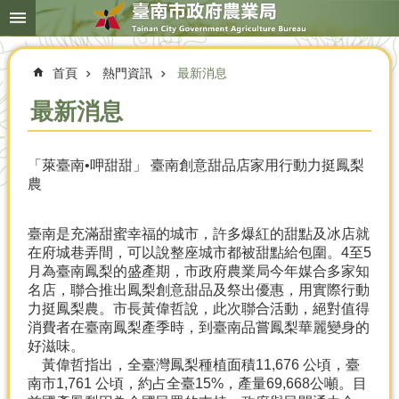
搜
跳到主要內容區塊
尋
進
階
首頁
熱門資訊
最新消息
搜
尋
最新消息
「萊臺南•呷甜甜」 臺南創意甜品店家用行動力挺鳳梨
本
農
局
簡
介
臺南是充滿甜蜜幸福的城市，許多爆紅的甜點及冰店就
在府城巷弄間，可以說整座城市都被甜點給包圍。4至5
農
月為臺南鳳梨的盛產期，市政府農業局今年媒合多家知
業
名店，聯合推出鳳梨創意甜品及祭出優惠，用實際行動
概
力挺鳳梨農。市長黃偉哲說，此次聯合活動，絕對值得
況
消費者在臺南鳳梨產季時，到臺南品嘗鳳梨華麗變身的
好滋味。
優
黃偉哲指出，全臺灣鳳梨種植面積11,676 公頃，臺
選
南市1,761 公頃，約占全臺15%，產量69,668公噸。目
農