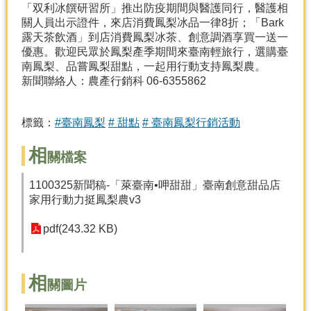
「双利冰饌研習所」推出防疫期間與醫護同行，醫護相
關人員出示證件，來店消費鳳梨冰品一律8折；「Bark
分
露天茶飲酒」到店消費鳳梨冰茶、創意調酒享買一送一
類
優惠。歡迎民眾於鳳梨產季期間來臺南輕旅行，選購臺
檢
南鳳梨、品嘗鳳梨甜點，一起用行動支持鳳梨農。
索
新聞聯絡人：農產行銷科 06-6355862
回
首
標籤：
#臺南鳳梨
# 甜點
# 臺南鳳梨行銷活動
頁
市
相
關檔案
府
首
1100325新聞稿-「萊臺南•呷甜甜」臺南創意甜品店
頁
家用行動力挺鳳梨農v3
網
pdf(243.32 KB)
站
導
覽
相
關圖片