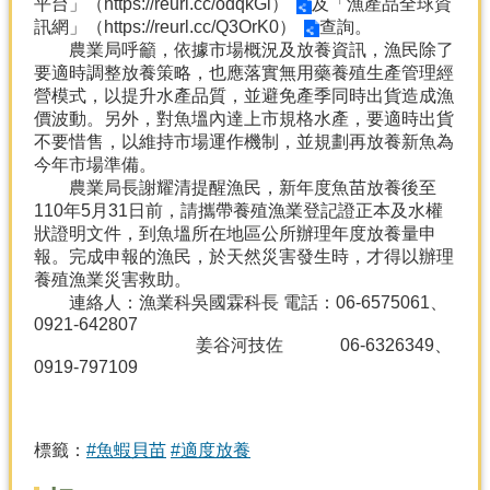
平台」（https://reurl.cc/odqkGl）
及
「漁產品全球資
產
訊網」（https://reurl.cc/Q3OrK0）
查詢。
熱
農業局呼籲，依據市場概況及放養資訊，漁民除了
門
要適時調整放養策略，也應落實無用藥養殖生產管理經
資
營模式，以提升水產品質，並避免產季同時出貨造成漁
訊
價波動。另外，對魚塭內達上市規格水產，要適時出貨
不要惜售，以維持市場運作機制，並規劃再放養新魚為
農
今年市場準備。
民
農業局長謝耀清提醒漁民，新年度魚苗放養後至
服
110年5月31日前，請攜帶養殖漁業登記證正本及水權
務
狀證明文件，到魚塭所在地區公所辦理年度放養量申
站
報。完成申報的漁民，於天然災害發生時，才得以辦理
養殖漁業災害救助。
行
連絡人：漁業科吳國霖科長 電話：06-6575061、
政
0921-642807
資
姜谷河技佐 06-6326349、
訊
0919-797109
網
站
標籤：
#魚蝦貝苗
#適度放養
導
覽