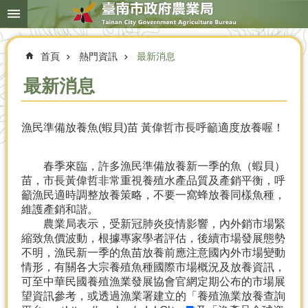
搜
跳到主要內容區塊
尋
進
階
首頁
熱門資訊
最新消息
搜
尋
最新消息
漁民準備放養魚(蝦貝)苗 黃偉哲市長呼籲適度放養喔！
本
局
簡
春季來臨，許多漁民準備放養新一季的魚（蝦貝）
介
苗，市長黃偉哲非常重視養殖水產品質及產銷平衡，呼
籲漁民適時調整放養策略，不要一窩蜂放養同樣魚種，
農
維護產銷和諧。
業
農業局表示，受新冠肺炎疫情影響，內外銷市場緊
概
縮致魚價波動，根據專家學者評估，後續市場發展態勢
況
不明，漁民新一季的魚苗放養前應注意國內外市場變動
情形，有關各大宗養殖魚種國際市場概況及放養資訊，
優
可至中華民國養殖漁業發展協會官網定期公布的市場展
選
望資訊參考，或透過漁業署建立的
「養殖漁業放養查詢
農