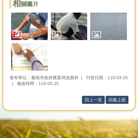
相
關圖片
分
類
檢
索
回
首
頁
市
府
發布單位：臺南市政府農業局漁業科
刊登日期：110-03-25
首
修改時間：110-03-25
頁
網
回上一頁
回最上面
站
導
覽