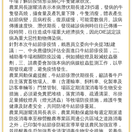
牛場了解防疫情形並關心牛隻健康狀況。
產
農業局長謝耀清表示本病潛伏期長達2到5週，發病的牛
熱
隻發高燒，攝食量及產乳量下降，牛隻消瘦，體表產生
門
結節病變，且病程長，復原緩慢，可能需數個月。該病
資
傳播速度快、潛伏期長，發現確診病例時往往已傳播一
訊
段時間，往往造成牛場重大經濟損失，因此OIE認定該
病為重大惡性動物傳染病。
農
針對本次牛結節疹疫情，賴惠員立委向中央提3點建
民
議：一、中央應儘快評估全面進口牛結節疹疫苗，二、
服
補助養牛場相關防疫設備，例如捕蚊燈及殺滅蚊蟲藥
務
劑，三、請農委會加強本病的病媒蚊蟲監測工作，以早
站
期發現處理，避免疫情發生。
農業局動保處提醒，牛結節疹潛伏期很長，籲請養牛戶
行
自主落實畜牧場人、車（含運輸車、飼料車、化製車及
政
訪客車輛等）門禁管制、場區定期清潔消毒等生物安全
資
措施，必須避免糞肥堆積，落實消毒、疏通溝渠、吊掛
訊
足量捕蚊燈具（燈光誘蟲）等牧場防疫措施，維護牛隻
健康及財產安全，共同防堵牛結節疹蔓延。
農業局謝耀清局長表示，農業局動保處除每週定期派遣
網
防疫消毒車至柳營酪農專業區周邊公共區域之道路消毒
站
之外，已印製牛結節疹防範宣導單發送農民加強宣導，
導
並提醒養牛戶加強畜舍清潔消毒生物安全措施，若養牛
覽