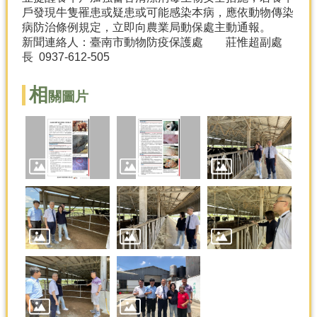
戶發現牛隻罹患或疑患或可能感染本病，應依動物傳染
分
病防治條例規定，立即向農業局動保處主動通報。
類
新聞連絡人：臺南市動物防疫保護處 莊惟超副處
檢
長 0937-612-505
索
相
關圖片
回
首
頁
市
府
首
頁
網
站
導
覽