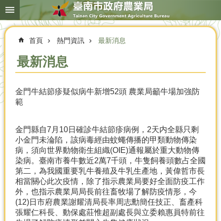
搜
跳到主要內容區塊
尋
進
階
首頁
熱門資訊
最新消息
搜
尋
最新消息
金門牛結節疹疑似病牛新增52頭 農業局籲牛場加強防
本
範
局
簡
介
金門縣自7月10日確診牛結節疹病例，2天内全縣只剩
小金門未淪陷，該病毒經由蚊蠅傳播的甲類動物傳染
農
病，須向世界動物衛生組織(OIE)通報屬於重大動物傳
業
染病。臺南市養牛數近2萬7千頭，牛隻飼養頭數占全國
概
第二，為我國重要乳牛養殖及牛乳生產地，黃偉哲市長
況
相當關心此次疫情，除了指示農業局要好全面防疫工作
外，也指示農業局局長前往畜牧場了解防疫情形，今
優
(12)日市府農業謝耀清局長率周志勳簡任技正、畜產科
選
張耀仁科長、動保處莊惟超副處長與立委賴惠員特前往
農