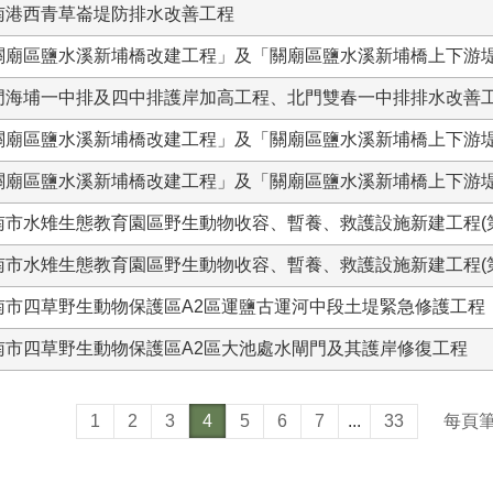
南港西青草崙堤防排水改善工程
關廟區鹽水溪新埔橋改建工程」及「關廟區鹽水溪新埔橋上下游
門海埔一中排及四中排護岸加高工程、北門雙春一中排排水改善工
關廟區鹽水溪新埔橋改建工程」及「關廟區鹽水溪新埔橋上下游
關廟區鹽水溪新埔橋改建工程」及「關廟區鹽水溪新埔橋上下游
南市水雉生態教育園區野生動物收容、暫養、救護設施新建工程(
南市水雉生態教育園區野生動物收容、暫養、救護設施新建工程(
南市四草野生動物保護區A2區運鹽古運河中段土堤緊急修護工程
南市四草野生動物保護區A2區大池處水閘門及其護岸修復工程
1
2
3
4
5
6
7
...
33
每頁