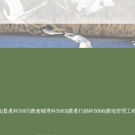
1|畜產科5067|農會輔導科5063|農產行銷科5066|農地管理工程