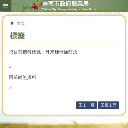
搜
跳到主要內容區塊
尋
進
階
首頁
搜
尋
標籤
您目前搜尋標籤：外來種蛙類防治
本
局
簡
<
介
目前尚無資料
農
>
業
概
況
回上一頁
回最上面
優
選
農