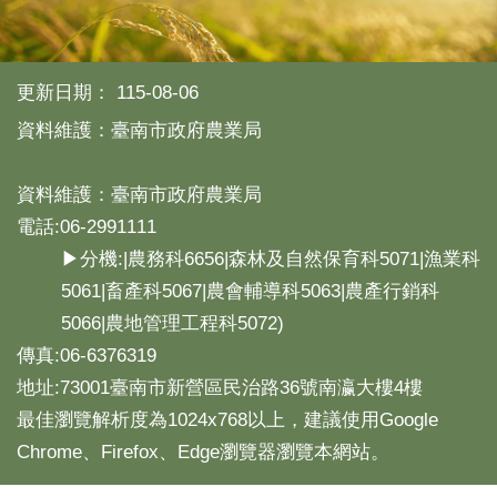
產
熱
門
更新日期：
115-08-06
資
訊
資料維護：臺南市政府農業局
農
民
資料維護：臺南市政府農業局
服
電話:06-2991111
務
站
▶分機:|農務科6656|森林及自然保育科5071|漁業科
5061|畜產科5067|農會輔導科5063|農產行銷科
行
政
5066|農地管理工程科5072)
資
傳真:06-6376319
訊
地址:73001臺南市新營區民治路36號南瀛大樓4樓
最佳瀏覽解析度為1024x768以上，建議使用Google
網
站
Chrome、Firefox、Edge瀏覽器瀏覽本網站。
導
覽